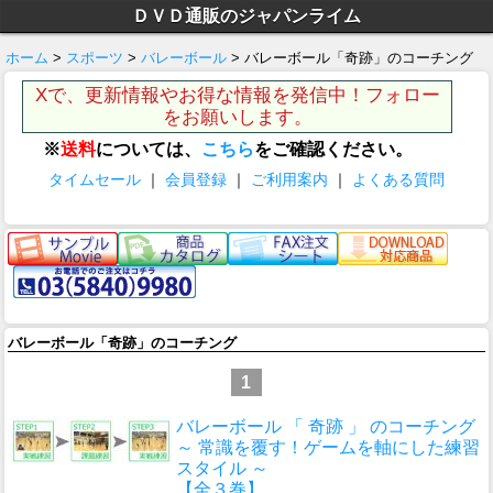
ＤＶＤ通販のジャパンライム
ホーム
>
スポーツ
>
バレーボール
> バレーボール「奇跡」のコーチング
Xで、更新情報やお得な情報を発信中！フォロー
をお願いします。
※
送料
については、
こちら
をご確認ください。
タイムセール
｜
会員登録
｜
ご利用案内
｜
よくある質問
バレーボール「奇跡」のコーチング
1
バレーボール 「 奇跡 」 のコーチング
～ 常識を覆す！ゲームを軸にした練習
スタイル ～
【全３巻】