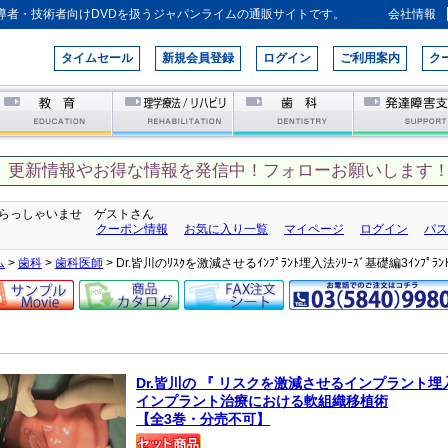
導者・技術者向けDVDを扱うジャパンライムの通販サイトです。
会社情報
タイムセール
新規会員登録
ログイン
ご利用案内
ク
、更新情報やお得な情報を発信中！フォローお願いします！
らっしゃいませ ゲストさん
クーポン情報
お気に入り一覧
マイページ
ログイン
パス
ム
>
歯科
>
歯科医師
> Dr.皆川のﾘｽｸを激減させるｲﾝﾌﾟﾗﾝﾄ埋入法ｼﾘｰｽﾞ基礎編3ｲﾝ
Dr.皆川の 『 リスクを激減させるインプラント埋
インプラント治療における軟組織移植術
【全3巻・分売不可】