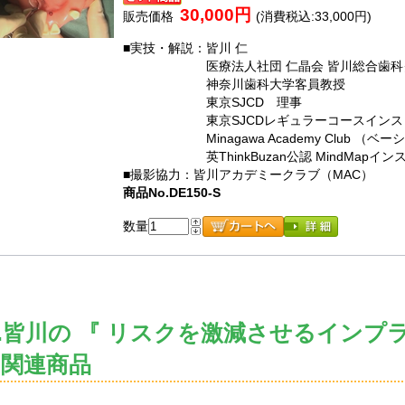
30,000円
販売価格
(消費税込:33,000円)
■実技・解説：皆川 仁
■実技・解説：
医療法人社団 仁晶会 皆川総合歯
■実技・解説：
神奈川歯科大学客員教授
■実技・解説：
東京SJCD 理事
■実技・解説：
東京SJCDレギュラーコースイン
■実技・解説：
Minagawa Academy Club
■実技・解説：
英ThinkBuzan公認 MindMap
■撮影協力：皆川アカデミークラブ（MAC）
商品No.DE150-S
数量
r.皆川の 『 リスクを激減させるイン
 関連商品