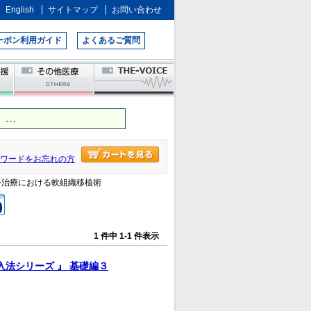
English
サイトマップ
お問い合わせ
ーポン利用ガイド
よくあるご質問
 …
ワードをお忘れの方
ﾌﾟﾗﾝﾄ治療における軟組織移植術
1 件中 1-1 件表示
入法シリーズ 』 基礎編３