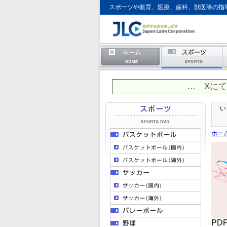
スポーツや教育、医療、歯科、獣医等の指
… Xに
い
ホー
P