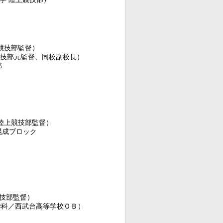
競技部監督）
競技部元監督、同校副校長）
部
陸上競技部監督）
混成ブロック
競技部監督）
育学科／西武台高等学校ＯＢ）