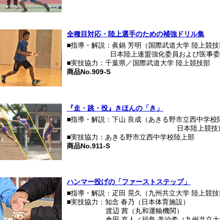
全種目対応・陸上選手のための補強ドリル集
■指導・解説：眞鍋 芳明（国際武道大学 陸上競
■■■■■■■■■■■
日本陸上連盟強化委員および医事
■実技協力：千葉県／国際武道大学 陸上競技部
商品No.909-S
『走・跳・投』きほんの「き」
■指導・解説：下山 良成（あきる野市立西中学校
日本陸上競技連盟普及育成
■実技協力：あきる野市立西中学校陸上部
商品No.911-S
ハンマー投げの「ファーストステップ」
■指導・解説：疋田 晃久（九州共立大学 陸上競
■実技協力：知念 春乃（日本体育施設）
渡辺 茜（丸和運輸機関）
倉田 直人／福島 美沙希（九州共立大