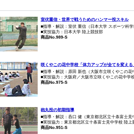
室伏重信・世界で戦うためのハンマー投スキル
■指導・解説：室伏 重信（日本大学 スポーツ科
■実技協力：日本大学 陸上競技部
商品No.989-S
咲くやこの花中学校「体力アップが全てを変える
■指導・解説：原田 新也（大阪市立咲くやこの花
■実技協力：大阪府／大阪市立咲くやこの花中学校
商品No.975-S
砲丸投の初期指導
■指導・解説：呑口 健（東京都北区立十条富士見
■実技協力：東京都北区立十条富士見中学校 陸上
商品No.951-S