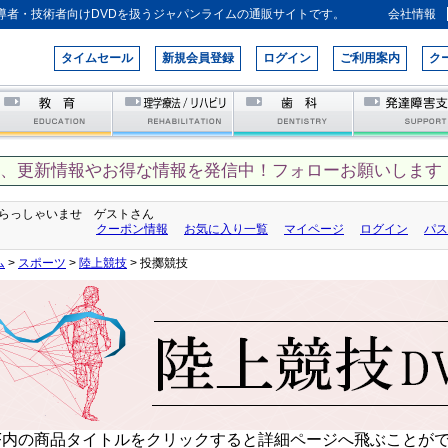
導者・技術者向けDVDを扱うジャパンライムの通販サイトです。
会社情報
タイムセール
新規会員登録
ログイン
ご利用案内
ク
て、更新情報やお得な情報を発信中！フォローお願いします！
らっしゃいませ ゲストさん
クーポン情報
お気に入り一覧
マイページ
ログイン
パス
ム
>
スポーツ
>
陸上競技
> 投擲競技
DF内の商品タイトルをクリックすると詳細ページへ飛ぶことが