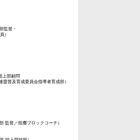
技部監督・
委員）
陸上部顧問
委員会指導者育成部）
技部 監督／投擲ブロックコーチ）
学 陸上競技部）