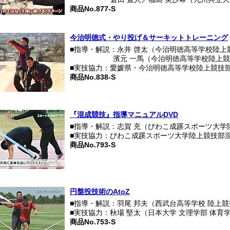
商品No.877-S
今治明徳式・やり投げ＆サーキットトレーニング
■指導・解説：永井 啓太（今治明徳高等学校陸上
濱元 一馬（今治明徳高等学校陸上
■実技協力：愛媛県・今治明徳高等学校陸上競技
商品No.838-S
『混成競技』指導マニュアルDVD
■指導・解説：志賀 充（びわこ成蹊スポーツ大学
■実技協力：びわこ成蹊スポーツ大学陸上競技部
商品No.793-S
円盤投技術のAtoZ
■指導・解説：羽尾 邦夫（西武台高等学校 陸上
■実技協力：秋場 堅太（日本大学 文理学部 体
商品No.753-S