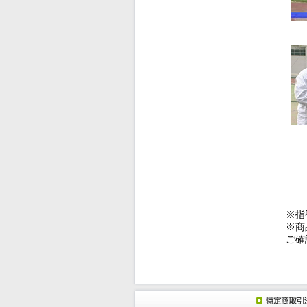
※指
※商
ご確