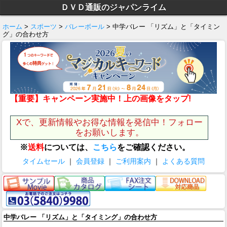
ＤＶＤ通販のジャパンライム
ホーム
>
スポーツ
>
バレーボール
> 中学バレー 「リズム」と「タイミン
グ」の合わせ方
【重要】キャンペーン実施中！上の画像をタップ!
Xで、更新情報やお得な情報を発信中！フォロー
をお願いします。
※
送料
については、
こちら
をご確認ください。
タイムセール
｜
会員登録
｜
ご利用案内
｜
よくある質問
中学バレー 「リズム」と「タイミング」の合わせ方