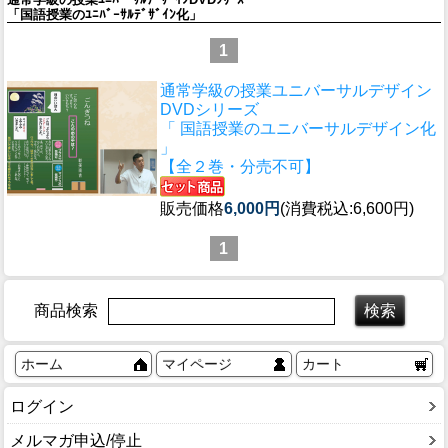
「国語授業のﾕﾆﾊﾞｰｻﾙﾃﾞｻﾞｲﾝ化」
1
通常学級の授業ユニバーサルデザイン
DVDシリーズ
「 国語授業のユニバーサルデザイン化
」
【全２巻・分売不可】
販売価格
6,000円
(消費税込:6,600円)
1
商品検索
ホーム
マイページ
カート
ログイン
メルマガ申込/停止