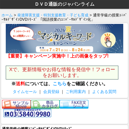
ＤＶＤ通販のジャパンライム
ホーム
>
発達障害支援・特別支援教育・子ども育成
> 通常学級の授業ﾕﾆﾊﾞ
ｰｻﾙﾃﾞｻﾞｲﾝDVDｼﾘｰｽﾞ 「国語授業のﾕﾆﾊﾞｰｻﾙﾃﾞｻﾞｲﾝ化」
【重要】キャンペーン実施中！上の画像をタップ!
Xで、更新情報やお得な情報を発信中！フォロー
をお願いします。
※
送料
については、
こちら
をご確認ください。
タイムセール
｜
会員登録
｜
ご利用案内
｜
よくある質問
通常学級の授業ﾕﾆﾊﾞｰｻﾙﾃﾞｻﾞｲﾝDVDｼﾘｰｽﾞ