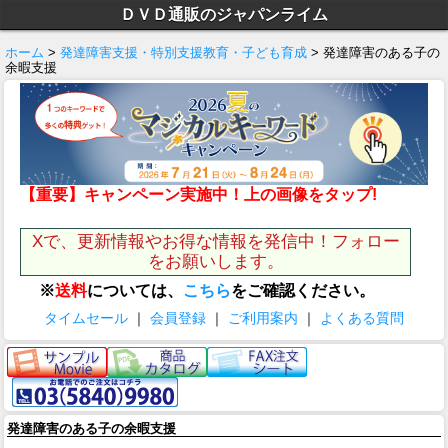
ＤＶＤ通販のジャパンライム
ホーム
>
発達障害支援・特別支援教育・子ども育成
> 発達障害のある子の
余暇支援
【重要】キャンペーン実施中！上の画像をタップ!
Xで、更新情報やお得な情報を発信中！フォロー
をお願いします。
※
送料
については、
こちら
をご確認ください。
タイムセール
｜
会員登録
｜
ご利用案内
｜
よくある質問
発達障害のある子の余暇支援