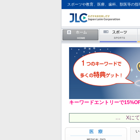
スポーツや教育、医療、歯科、獣医等の指
キーワードエントリーで15%O
… Xに
い