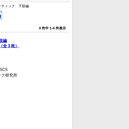
ラクティック 下肢編
4 件中 1-4 件表示
肢編
（全３枚）
SCS
ック研究所