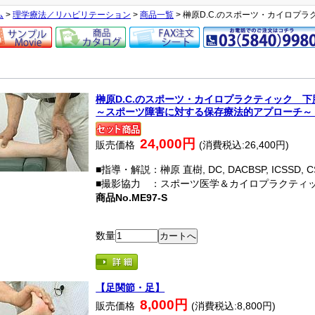
ム
>
理学療法／リハビリテーション
>
商品一覧
> 榊原D.C.のスポーツ・カイロプ
榊原D.C.のスポーツ・カイロプラクティック 下
～スポーツ障害に対する保存療法的アプローチ～
24,000円
販売価格
(消費税込:26,400円)
■指導・解説：榊原 直樹, DC, DACBSP, ICSSD, C
■撮影協力 ：スポーツ医学＆カイロプラクティ
商品No.ME97-S
数量
【足関節・足】
8,000円
販売価格
(消費税込:8,800円)