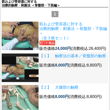
筋および受容器に対する
治療的触察・刺激法 ＜骨盤部・下肢編＞
1
筋および受容器に対する
治療的触察・刺激法 ＜骨盤部・下肢編
＞
（全３枚セット）
販売価格
24,000円
(消費税込:26,400円)
【１】 触察法の基本／骨盤部の触察
販売価格
8,000円
(消費税込:8,800円)
【２】 大腿部の触察
販売価格
8,000円
(消費税込:8,800円)