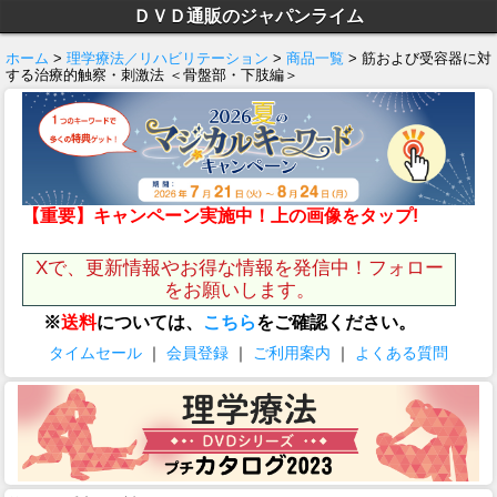
ＤＶＤ通販のジャパンライム
ホーム
>
理学療法／リハビリテーション
>
商品一覧
> 筋および受容器に対
する治療的触察・刺激法 ＜骨盤部・下肢編＞
【重要】キャンペーン実施中！上の画像をタップ!
Xで、更新情報やお得な情報を発信中！フォロー
をお願いします。
※
送料
については、
こちら
をご確認ください。
タイムセール
｜
会員登録
｜
ご利用案内
｜
よくある質問