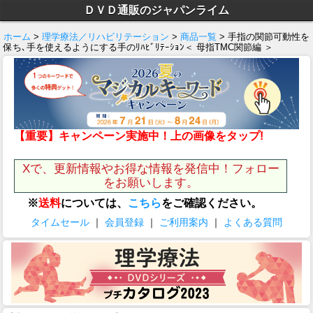
ＤＶＤ通販のジャパンライム
ホーム
>
理学療法／リハビリテーション
>
商品一覧
> 手指の関節可動性を
保ち､手を使えるようにする手のﾘﾊﾋﾞﾘﾃｰｼｮﾝ＜ 母指TMC関節編 ＞
【重要】キャンペーン実施中！上の画像をタップ!
Xで、更新情報やお得な情報を発信中！フォロー
をお願いします。
※
送料
については、
こちら
をご確認ください。
タイムセール
｜
会員登録
｜
ご利用案内
｜
よくある質問