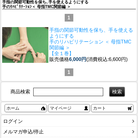
手指の関節可動性を保ち､手を使えるようにする
手のﾘﾊﾋﾞﾘﾃｰｼｮﾝ＜ 母指TMC関節編 ＞
1
手指の関節可動性を保ち、手を使える
ようにする
手のリハビリテーション ＜ 母指TMC
関節編 ＞
【全１巻】
販売価格
6,000円
(消費税込:6,600円)
1
商品検索
ホーム
マイページ
カート
ログイン
メルマガ申込/停止