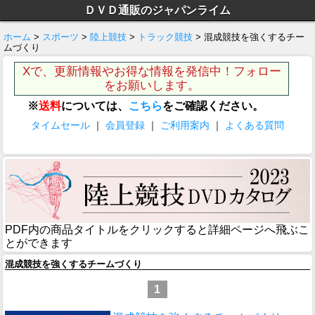
ＤＶＤ通販のジャパンライム
ホーム
>
スポーツ
>
陸上競技
>
トラック競技
> 混成競技を強くするチー
ムづくり
Xで、更新情報やお得な情報を発信中！フォロー
をお願いします。
※
送料
については、
こちら
をご確認ください。
タイムセール
｜
会員登録
｜
ご利用案内
｜
よくある質問
PDF内の商品タイトルをクリックすると詳細ページへ飛ぶこ
とができます
混成競技を強くするチームづくり
1