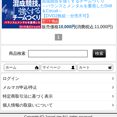
混成競技を強くするチームづくり
～バランスとメンタルを重視したDrill
＆Circuit～
【DVD2枚組・分売不可】
販売価格
10,000円
(消費税込:11,000円)
1
商品検索
ホーム
マイページ
カート
ログイン
メルマガ申込/停止
特定商取引法に基づく表示
個人情報の取扱いについて
Copyright (C) JapanLaim ALL rights reserved.