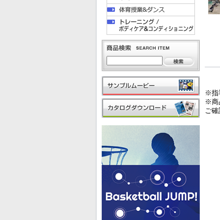
※指
※商
ご確