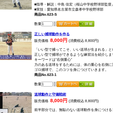
■指導・解説：中島 佳宏（桜山中学校野球部監督
■実技：愛知県名古屋市立森孝中学校野球部
商品No.623-S
数量
正しい捕球動作を作る
8,000円
販売価格
(消費税込:8,800円)
「いい型で捕ってこそ、いい送球が生まれる」と
正しい型で捕球ができるような練習法を紹介しま
キーワードは“右側重心”
力のある送球をするためには、体の重心を右側に
ゴロ捕球で、このコツを身につけていきます。
商品No.623-1
数量
送球動作と守備戦術
8,000円
販売価格
(消費税込:8,800円)
前半部分では、無駄のない送球動作を身につける