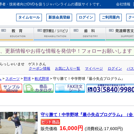
導者・技術者向けDVDを扱うジャパンライムの通販サイトです。
会社情報
タイムセール
新規会員登録
ログイン
ご利用案内
ク
て、更新情報やお得な情報を発信中！フォローお願いします！
らっしゃいませ ゲストさん
クーポン情報
お気に入り一覧
マイページ
ログイン
パス
ム
>
スポーツ
>
野球
>
軟式野球
> 守り勝て！中学野球『最小失点プログラム』
守り勝て！中学野球『最小失点プログラム』（全
16,000円
販売価格
(消費税込:17,600円)