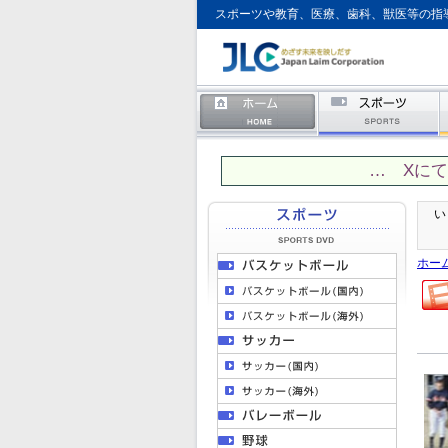
スポーツや教育、医療、歯科、獣医等の指
… Xに
い
ホー