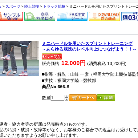
ム
>
スポーツ
>
陸上競技
>
トラック競技
> ミニハードルを用いたスプリントトレー
ミニハードルを用いたスプリントトレーニング
～あらゆる競技のレベル向上につなげよう！！～
12,000円
販売価格
(消費税込:13,200円)
■指導・解説：山崎 一彦（福岡大学陸上競技部監
■実技：福岡大学陸上競技部
商品No.666-S
数量
導者・協力者等の所属は発売時点のものです。
品の汚損・破損・故障等がなく、お客様のご都合での返品はお受けして
認いただきますようお願い申し上げます。