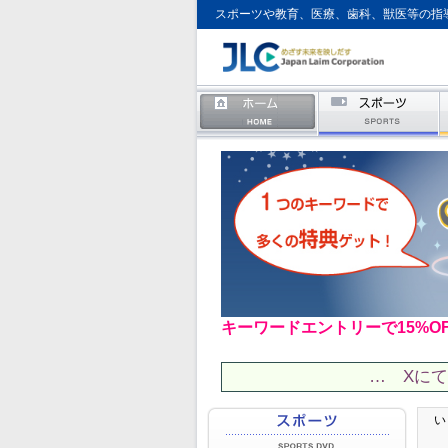
スポーツや教育、医療、歯科、獣医等の指
キーワードエントリーで15%O
… Xに
い