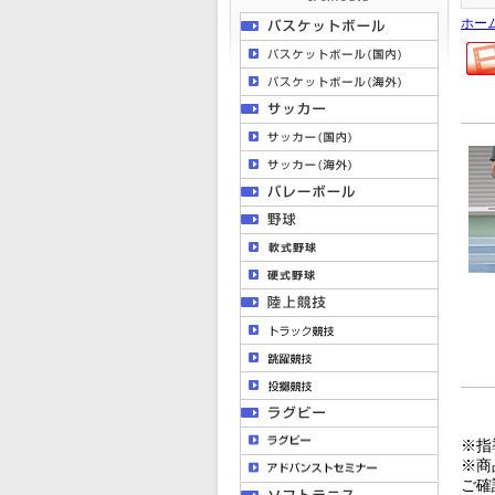
ホー
※指
※商
ご確