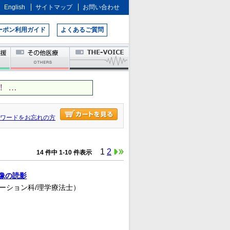
English
サイトマップ
お問い合わせ
ーポン利用ガイド
よくあるご質問
 …
ワードをお忘れの方
1
2
14 件中 1-10 件表示
像の読影
テーション科/理学療法士）