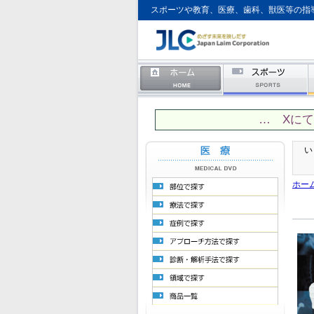
スポーツや教育、医療、歯科、獣医等の指
… Xに
い
ホー