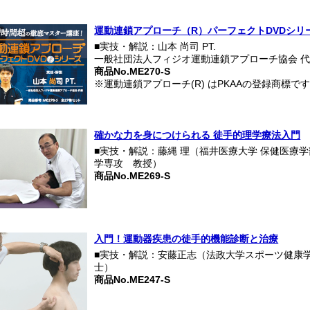
運動連鎖アプローチ（R）パーフェクトDVDシリ
■実技・解説：山本 尚司 PT.
一般社団法人フィジオ運動連鎖アプローチ協会 
商品No.ME270-S
※運動連鎖アプローチ(R) はPKAAの登録商標です(登
確かな力を身につけられる 徒手的理学療法入門
■実技・解説：藤縄 理（福井医療大学 保健医療学
学専攻 教授）
商品No.ME269-S
入門！運動器疾患の徒手的機能診断と治療
■実技・解説：安藤正志（法政大学スポーツ健康学
士）
商品No.ME247-S