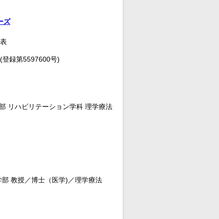
ーズ
代表
録第5597600号)
部 リハビリテーション学科 理学療法
部 教授／博士（医学)／理学療法