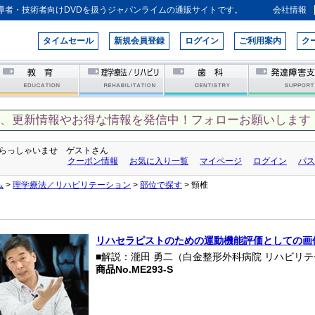
導者・技術者向けDVDを扱うジャパンライムの通販サイトです。
会社情報
タイムセール
新規会員登録
ログイン
ご利用案内
ク
て、更新情報やお得な情報を発信中！フォローお願いします！
らっしゃいませ ゲストさん
クーポン情報
お気に入り一覧
マイページ
ログイン
パス
ム
>
理学療法／リハビリテーション
>
部位で探す
> 頸椎
リハセラピストのための運動機能評価としての画
■解説：瀧田 勇二（白金整形外科病院 リハビリ
商品No.ME293-S