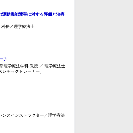
上腕骨･頸椎の運動機能障害に対する評価と治療
 科長／理学療法士
ーチ
部理学療法学科 教授 ／ 理学療法士
アスレチックトレーナー）
ドバンスインストラクター／理学療法