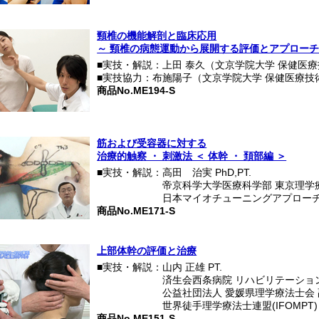
頸椎の機能解剖と臨床応用
～ 頸椎の病態運動から展開する評価とアプローチ
■実技・解説：上田 泰久（文京学院大学 保健医療
■実技協力：布施陽子（文京学院大学 保健医療技
商品No.ME194-S
筋および受容器に対する
治療的触察 ・ 刺激法 ＜ 体幹 ・ 頚部編 ＞
■実技・解説：高田 治実 PhD,PT.
■実技・解説：
帝京科学大学医療科学部 東京理学療
■実技・解説：
日本マイオチューニングアプロー
商品No.ME171-S
上部体幹の評価と治療
■実技・解説：山内 正雄 PT.
■実技・解説：
済生会西条病院 リハビリテーショ
■実技・解説：
公益社団法人 愛媛県理学療法士会
■実技・解説：
世界徒手理学療法士連盟(IFOMPT
商品No.ME151-S