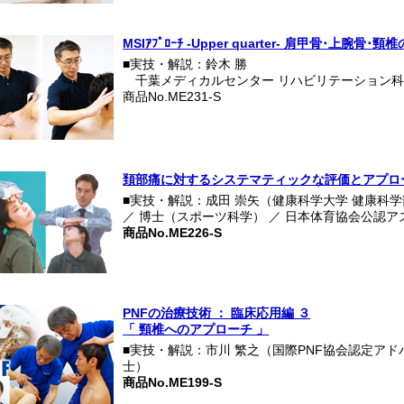
MSIｱﾌﾟﾛｰﾁ -Upper quarter- 肩甲骨･
■実技・解説：鈴木 勝
千葉メディカルセンター リハビリテーション科
商品No.ME231-S
頚部痛に対するシステマティックな評価とアプロ
■実技・解説：成田 崇矢（健康科学大学 健康科学
／ 博士（スポーツ科学） ／ 日本体育協会公認
商品No.ME226-S
PNFの治療技術 ： 臨床応用編 ３
「 頸椎へのアプローチ 」
■実技・解説：市川 繁之（国際PNF協会認定ア
士）
商品No.ME199-S