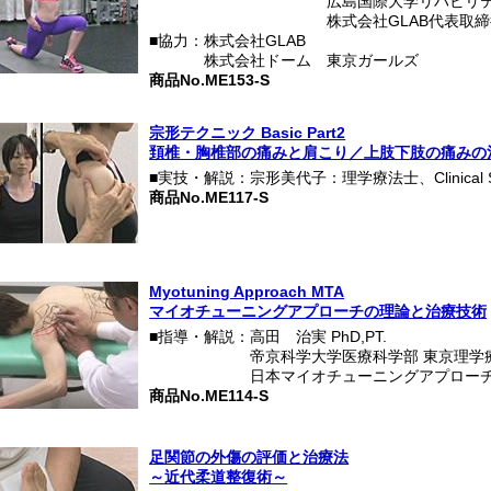
■監修・解説・動作指導：
広島国際大学リハビリ
■監修・解説・動作指導：
株式会社GLAB代表取
■協力：株式会社GLAB
■協力：
株式会社ドーム 東京ガールズ
商品No.ME153-S
宗形テクニック Basic Part2
頚椎・胸椎部の痛みと肩こり／上肢下肢の痛みの
■実技・解説：宗形美代子：理学療法士、Clinical Spe
商品No.ME117-S
Myotuning Approach MTA
マイオチューニングアプローチの理論と治療技術
■指導・解説：高田 治実 PhD,PT.
■指導・解説：
帝京科学大学医療科学部 東京理学療
■指導・解説：
日本マイオチューニングアプロー
商品No.ME114-S
足関節の外傷の評価と治療法
～近代柔道整復術～