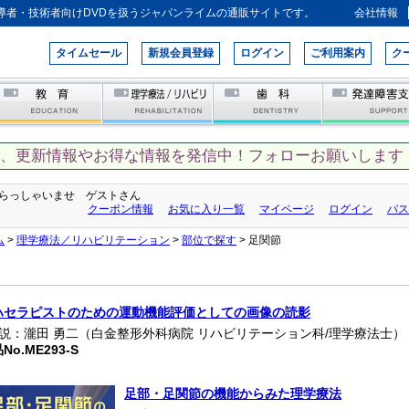
導者・技術者向けDVDを扱うジャパンライムの通販サイトです。
会社情報
タイムセール
新規会員登録
ログイン
ご利用案内
ク
て、更新情報やお得な情報を発信中！フォローお願いします！
らっしゃいませ ゲストさん
クーポン情報
お気に入り一覧
マイページ
ログイン
パス
ム
>
理学療法／リハビリテーション
>
部位で探す
> 足関節
ハセラピストのための運動機能評価としての画像の読影
解説：瀧田 勇二（白金整形外科病院 リハビリテーション科/理学療法士）
No.ME293-S
足部・足関節の機能からみた理学療法