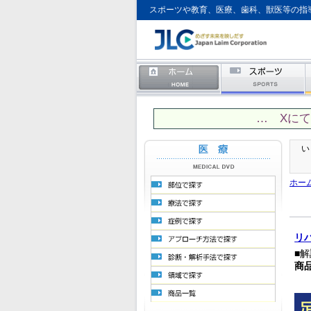
スポーツや教育、医療、歯科、獣医等の指
… Xに
い
ホー
リ
■
商品