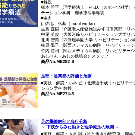
■解説：
橋本 雅至（理学療法士、Ph.D.（スポーツ科学）
テーション学科 理学療法学専攻
■協力：
伊佐地 弘基（i-soul works）
生島 直樹（介護老人保健施設みずほ倶楽部 リ
中尾 英俊（大阪河﨑リハビリテーション大学リ
北川 智美（四條畷学園大学 リハビリテーション
楠原 陽子（関西メディカル病院 リハビリテー
竹内 勝利（関西メディカル病院 リハビリテー
あしべん（あしの勉強会）スタッフ
商品No.ME292-S
足部・足関節の評価と治療
■実技・解説：小林 匠（北海道千歳リハビリテー
ション学科 教授）
商品No.ME274-S
足の機能解剖と歩行分析
～ 下肢からみた動きと理学療法の展開 ～
■実技・解説：入谷 誠（足と歩きの研究所／理学