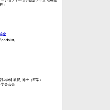
テーション学科理学療法学専攻 准教授
締役）
治療
cialist。
法学科 教授, 博士（医学）
チ学会会長