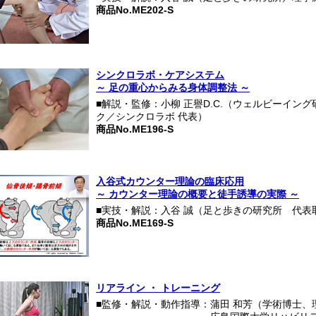
商品No.ME202-S
シンクロラボ・ケアシステム
～ 足の重心からみる身体調整法 ～
■解説・監修：小柳 正譽D.C.（ウェルビーイン
ク／シンクロラボ 代表）
商品No.ME196-S
入谷式カウンター理論の臨床応用
～ カウンター理論の概要と徒手誘導の実際 ～
■実技・解説：入谷 誠（足と歩きの研究所 代表
商品No.ME169-S
リアライン ・ トレーニング
■監修・解説・動作指導：蒲田 和芳（学術博士、