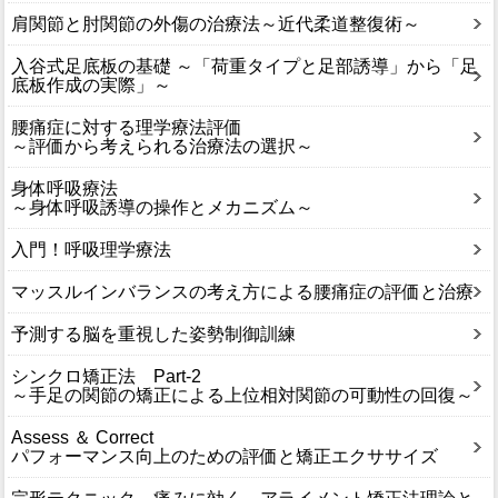
肩関節と肘関節の外傷の治療法～近代柔道整復術～
入谷式足底板の基礎 ～「荷重タイプと足部誘導」から「足
底板作成の実際」～
腰痛症に対する理学療法評価
～評価から考えられる治療法の選択～
身体呼吸療法
～身体呼吸誘導の操作とメカニズム～
入門！呼吸理学療法
マッスルインバランスの考え方による腰痛症の評価と治療
予測する脳を重視した姿勢制御訓練
シンクロ矯正法 Part-2
～手足の関節の矯正による上位相対関節の可動性の回復～
Assess ＆ Correct
パフォーマンス向上のための評価と矯正エクササイズ