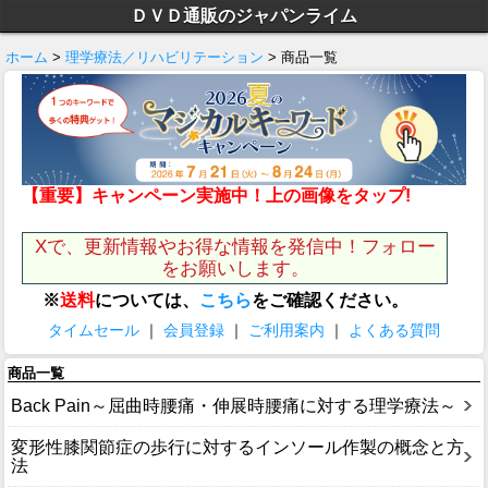
ＤＶＤ通販のジャパンライム
ホーム
>
理学療法／リハビリテーション
> 商品一覧
【重要】キャンペーン実施中！上の画像をタップ!
Xで、更新情報やお得な情報を発信中！フォロー
をお願いします。
※
送料
については、
こちら
をご確認ください。
タイムセール
｜
会員登録
｜
ご利用案内
｜
よくある質問
商品一覧
Back Pain～屈曲時腰痛・伸展時腰痛に対する理学療法～
変形性膝関節症の歩行に対するインソール作製の概念と方
法