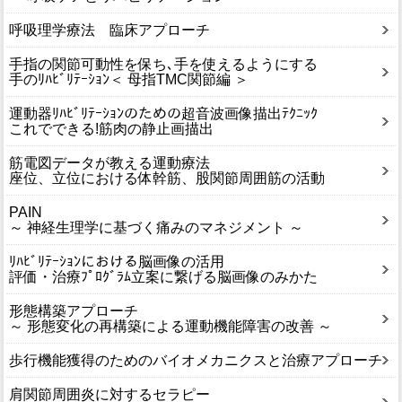
呼吸理学療法 臨床アプローチ
手指の関節可動性を保ち､手を使えるようにする
手のﾘﾊﾋﾞﾘﾃｰｼｮﾝ＜ 母指TMC関節編 ＞
運動器ﾘﾊﾋﾞﾘﾃｰｼｮﾝのための超音波画像描出ﾃｸﾆｯｸ
これでできる!筋肉の静止画描出
筋電図データが教える運動療法
座位、立位における体幹筋、股関節周囲筋の活動
PAIN
～ 神経生理学に基づく痛みのマネジメント ～
ﾘﾊﾋﾞﾘﾃｰｼｮﾝにおける脳画像の活用
評価・治療ﾌﾟﾛｸﾞﾗﾑ立案に繋げる脳画像のみかた
形態構築アプローチ
～ 形態変化の再構築による運動機能障害の改善 ～
歩行機能獲得のためのバイオメカニクスと治療アプローチ
肩関節周囲炎に対するセラピー