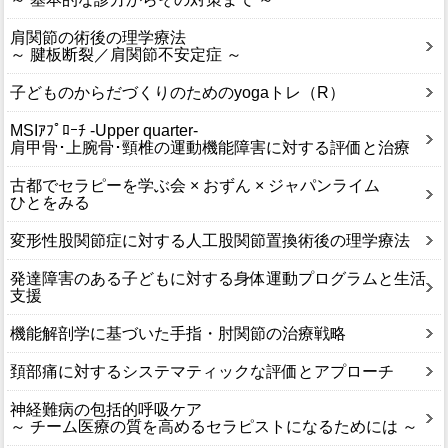
肩関節の術後の理学療法
～ 腱板断裂／肩関節不安定症 ～
子どものからだづくりのためのyogaトレ（R）
MSIｱﾌﾟﾛｰﾁ -Upper quarter-
肩甲骨･上腕骨･頸椎の運動機能障害に対する評価と治療
古都でセラピーを学ぶ会 × おずん × ジャパンライム
ひとをみる
変形性股関節症に対する人工股関節置換術後の理学療法
発達障害のある子どもに対する身体運動プログラムと生活
支援
機能解剖学に基づいた手指・肘関節の治療戦略
頚部痛に対するシステマティックな評価とアプローチ
神経難病の包括的呼吸ケア
～ チーム医療の質を高めるセラピストになるためには ～