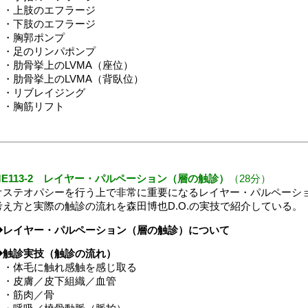
・上肢のエフラージ
・下肢のエフラージ
・胸郭ポンプ
・足のリンパポンプ
・肋骨挙上のLVMA（座位）
・肋骨挙上のLVMA（背臥位）
・リブレイジング
・胸筋リフト
ME113-2 レイヤー・パルペーション（層の触診）
（28分）
オステオパシーを行う上で非常に重要になるレイヤー・パルペーシ
考え方と実際の触診の流れを森田博也D.O.の実技で紹介している。
◆レイヤー・パルペーション（層の触診）について
◆触診実技（触診の流れ）
・体毛に触れ感触を感じ取る
・皮膚／皮下組織／血管
・筋肉／骨