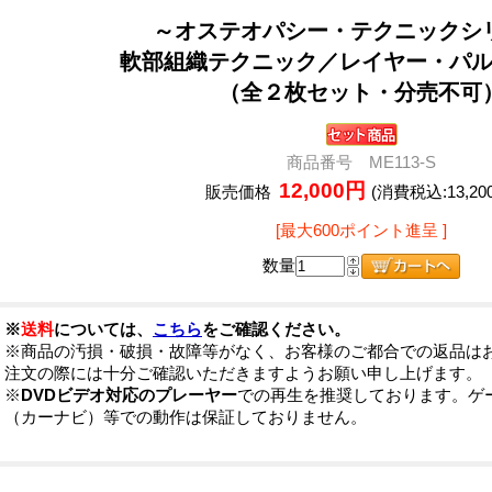
～オステオパシー・テクニックシ
軟部組織テクニック／レイヤー・パ
（全２枚セット・分売不可
商品番号 ME113-S
12,000円
販売価格
(消費税込:13,20
[最大600ポイント進呈 ]
数量
※
送料
については、
こちら
をご確認ください。
※商品の汚損・破損・故障等がなく、お客様のご都合での返品は
注文の際には十分ご確認いただきますようお願い申し上げます。
※
DVDビデオ対応のプレーヤー
での再生を推奨しております。ゲ
（カーナビ）等での動作は保証しておりません。