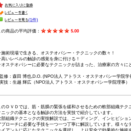
(1件)
この商品の平均評価：
5.00
☆施術現場で生きる、オステオパシー・テクニックの数々！
☆高いレベルの触診の感覚を身に付ける！
☆オステオパシーに必要なテクニックが詰まった、治療家の方々に
■監修：森田 博也,D.O. (NPO法人 アトラス・オステオパシー学院学
■実技：生越 輝広（NPO法人 アトラス・オステオパシー学院理事）
このＤＶＤでは、筋・筋膜の緊張を緩和させるための軟部組織テク
クニックの基本となる触診の方法を実技で紹介しています。
軟部組織テクニックの実技解説では、ニーディング、インヒビショ
アプローチに必要な手技を一つ一つ丁寧に解説しています。様々な
ライアントに応じたテクニックを選択し、より安全で効果的な施術