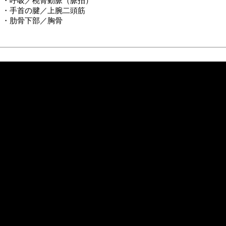
・呼吸／橈骨動脈（脈拍）
・手首の腱／上腕二頭筋
・肋骨下部／胸骨