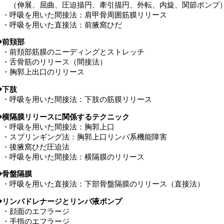
（伸展、屈曲、圧迫描円、牽引描円、外転、内旋、関節ポンプ
・呼吸を用いた間接法：肩甲骨周囲筋膜リリース
・呼吸を用いた直接法：前腋窩ひだ
◆前頚部
・前頚部筋膜のニーディングとストレッチ
・舌骨筋のリリース（間接法）
・胸郭上出口のリリース
◆下肢
・呼吸を用いた間接法：下肢の筋膜リリース
◆横隔膜リリースに関係するテクニック
・呼吸を用いた間接法：胸郭上口
・スプリンギング法：胸郭上口リンパ系機能障害
・後腋窩ひだ圧迫法
・呼吸を用いた間接法：横隔膜のリリース
◆骨盤隔膜
・呼吸を用いた直接法：下部骨盤隔膜のリリース（直接法）
◆リンパドレナージとリンパ液ポンプ
・顔面のエフラージ
・手指のエフラージ