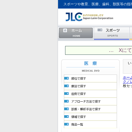
スポーツや教育、医療、歯科、獣医等の指
… Xに
い
ホー
ク／
枚セ