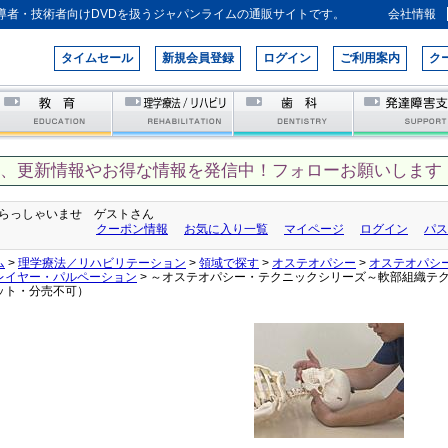
導者・技術者向けDVDを扱うジャパンライムの通販サイトです。
会社情報
タイムセール
新規会員登録
ログイン
ご利用案内
ク
て、更新情報やお得な情報を発信中！フォローお願いします！
らっしゃいませ ゲストさん
クーポン情報
お気に入り一覧
マイページ
ログイン
パス
ム
>
理学療法／リハビリテーション
>
領域で探す
>
オステオパシー
>
オステオパシ
レイヤー・パルペーション
> ～オステオパシー・テクニックシリーズ～軟部組織テ
ット・分売不可）