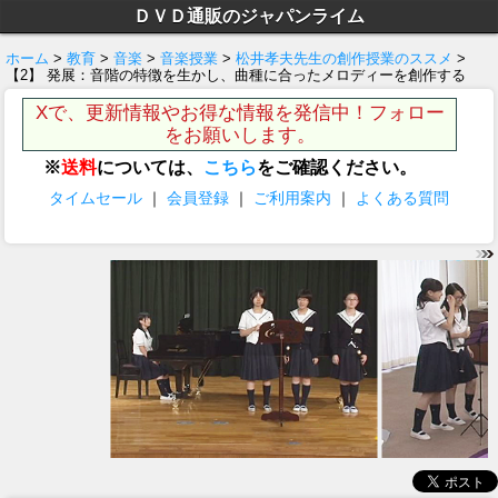
ＤＶＤ通販のジャパンライム
ホーム
>
教育
>
音楽
>
音楽授業
>
松井孝夫先生の創作授業のススメ
>
【2】 発展：音階の特徴を生かし、曲種に合ったメロディーを創作する
Xで、更新情報やお得な情報を発信中！フォロー
をお願いします。
※
送料
については、
こちら
をご確認ください。
タイムセール
｜
会員登録
｜
ご利用案内
｜
よくある質問