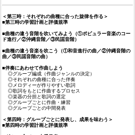
＜第三時：それぞれの曲種に合った旋律を作る＞
■第三時の学習計画と評価規準
■曲種の違う音階を吹いてみよう（①ポピュラー音楽のコー
ド進行／②沖縄音階／③民謡音階）
■曲種の違う音楽を吹こう（①和音進行の曲／②沖縄音階の
曲／③民謡音階の曲）
■伴奏にあわせて作曲しよう
◎グループ編成（作曲ジャンルの決定）
◎それぞれの曲種に合った伴奏
◎メロディーが作りやすい歌詞
◎歌詞をもとに作曲するプロセス
◎楽器の分担と歌詞の選定
◎グループごとに作曲・練習
◎グループごとの中間発表
＜第四時：グループごとに発表し、成果を味わう＞
■第四時の学習計画と評価規準