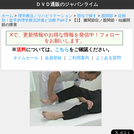
ＤＶＤ通販のジャパンライム
ホーム
>
理学療法／リハビリテーション
>
部位で探す
>
股関節
>
症例
別！徒手的理学療法評価と治療 Part-2
> 【1】 膝関節症／股関節・仙腸関
節の障害
Xで、更新情報やお得な情報を発信中！フォロー
をお願いします。
※
送料
については、
こちら
をご確認ください。
タイムセール
｜
会員登録
｜
ご利用案内
｜
よくある質問