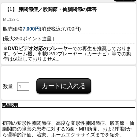
【1】 膝関節症／股関節・仙腸関節の障害
ME127-1
販売価格
7,000円
(消費税込:7,700円)
[最大350ポイント進呈 ]
※
DVDビデオ対応のプレーヤー
での再生を推奨しておりま
す。ゲーム機、車載DVDプレーヤー（カーナビ）等での動
作は保証しておりません。
数量
商品説明
初期の変形性膝関節症、高度な変形性膝関節症、股関節・仙
腸関節の障害の患者に対するX線・MRI所見、および問診か
ら理学的評価、治療、ホームエクササイズまでを紹介。