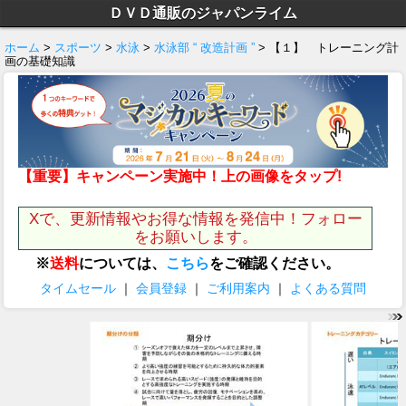
ＤＶＤ通販のジャパンライム
ホーム
>
スポーツ
>
水泳
>
水泳部 “ 改造計画 ”
> 【１】 トレーニング計
画の基礎知識
【重要】キャンペーン実施中！上の画像をタップ!
Xで、更新情報やお得な情報を発信中！フォロー
をお願いします。
※
送料
については、
こちら
をご確認ください。
タイムセール
｜
会員登録
｜
ご利用案内
｜
よくある質問