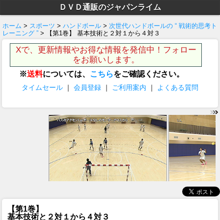
ＤＶＤ通販のジャパンライム
ホーム
>
スポーツ
>
ハンドボール
>
次世代ハンドボールの “ 戦術的思考ト
レーニング ”
> 【第1巻】 基本技術と２対１から４対３
Xで、更新情報やお得な情報を発信中！フォロー
をお願いします。
※
送料
については、
こちら
をご確認ください。
タイムセール
｜
会員登録
｜
ご利用案内
｜
よくある質問
【第1巻】
基本技術と２対１から４対３