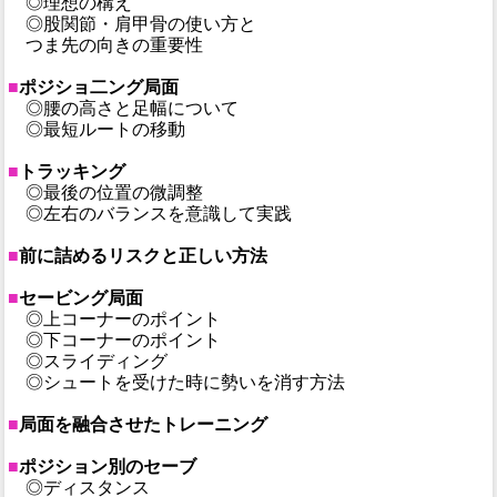
◎理想の構え
◎股関節・肩甲骨の使い方と
つま先の向きの重要性
■
ポジショ二ング局面
◎腰の高さと足幅について
◎最短ルートの移動
■
トラッキング
◎最後の位置の微調整
◎左右のバランスを意識して実践
■
前に詰めるリスクと正しい方法
■
セービング局面
◎上コーナーのポイント
◎下コーナーのポイント
◎スライディング
◎シュートを受けた時に勢いを消す方法
■
局面を融合させたトレーニング
■
ポジション別のセーブ
◎ディスタンス