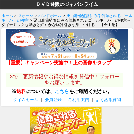
ＤＶＤ通販のジャパンライム
ホーム
>
スポーツ
>
ハンドボール
>
栗山雅倫監督にみる信頼されるゴール
キーパーの極意
> 栗山雅倫監督にみる信頼されるゴールキーパーの極意～
ダイナミックな動きと細やかな駆け引きを身につける ～【全１巻】
【重要】キャンペーン実施中！上の画像をタップ!
Xで、更新情報やお得な情報を発信中！フォロー
をお願いします。
※
送料
については、
こちら
をご確認ください。
タイムセール
｜
会員登録
｜
ご利用案内
｜
よくある質問