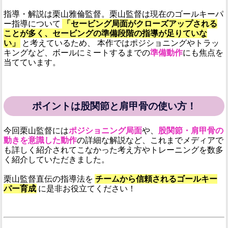
指導・解説は栗山雅倫監督。栗山監督は現在のゴールキーパ
ー指導について
「セービング局面がクローズアップされる
ことが多く、セービングの準備段階の指導が足りていな
い」
と考えているため、 本作ではポジショニングやトラッ
キングなど、ボールにミートするまでの
準備動作
にも焦点を
当てています。
ポイントは股関節と肩甲骨の使い方！
今回栗山監督には
ポジショニング局面
や、
股関節・肩甲骨の
動きを意識した動作
の詳細な解説など、これまでメディアで
も詳しく紹介されてこなかった考え方やトレーニングを数多
く紹介していただきました。
栗山監督直伝の指導法を
チームから信頼されるゴールキー
パー育成
に是非お役立てください！