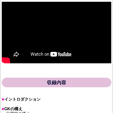
収録内容
■
イントロダクション
■
GKの構え