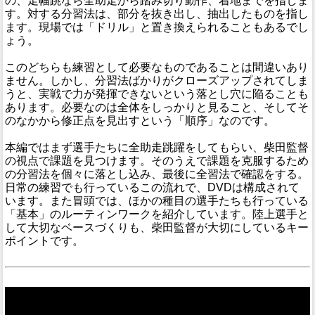
の、走幅跳なら全助走から踏み切り動作、着地までを指しま
す。対する分習法は、部分を抜き出し、抽出したものを指し
ます。現場では「ドリル」と置き換えられることもあるでし
ょう。
このどちらも練習として必要なものであることは間違いあり
ません。しかし、分習法ばかりがクローズアップされてしま
うと、実戦で力が発揮できないという落とし穴に陥ることも
あります。必要なのは全体をしっかりと見ること、そしてそ
のなかから修正点を見出すという「順序」なのです。
本編ではまず選手たちに全助走跳躍をしてもらい、柴田監督
の視点で課題を見つけます。そのうえで課題を克服するため
の分習法を個々に落とし込み、最後に全習法で確認をする。
日常の練習でも行っているこの流れで、DVDは構成されて
います。また冒頭では、ほかの種目の選手たちも行っている
「基本」のルーティンワークを紹介しています。陸上選手と
して大切なベースづくりも、柴田監督が大切にしているキー
ポイントです。