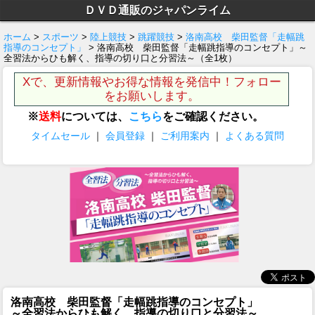
ＤＶＤ通販のジャパンライム
ホーム
>
スポーツ
>
陸上競技
>
跳躍競技
>
洛南高校 柴田監督「走幅跳
指導のコンセプト」
> 洛南高校 柴田監督「走幅跳指導のコンセプト」～
全習法からひも解く、指導の切り口と分習法～（全1枚）
Xで、更新情報やお得な情報を発信中！フォロー
をお願いします。
※
送料
については、
こちら
をご確認ください。
タイムセール
｜
会員登録
｜
ご利用案内
｜
よくある質問
洛南高校 柴田監督「走幅跳指導のコンセプト」
～全習法からひも解く、指導の切り口と分習法～