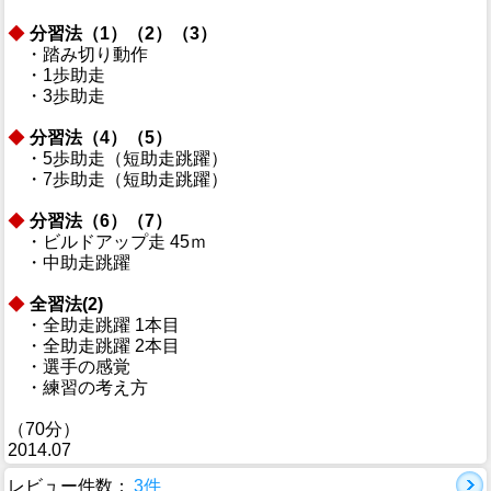
◆
分習法（1）（2）（3）
・踏み切り動作
・1歩助走
・3歩助走
◆
分習法（4）（5）
・5歩助走（短助走跳躍）
・7歩助走（短助走跳躍）
◆
分習法（6）（7）
・ビルドアップ走 45ｍ
・中助走跳躍
◆
全習法(2)
・全助走跳躍 1本目
・全助走跳躍 2本目
・選手の感覚
・練習の考え方
（70分）
2014.07
レビュー件数：
3件