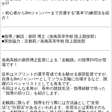
か!?
○
初心者から8mジャンパーまで共通する“基本”の練習法を紹
介！
■指導／解説：柴田 博之（洛南高等学校 陸上競技部）
■実技協力：京都府／洛南高等学校 陸上競技部
洛南高校の柴田博之監督による『走幅跳』の指導DVDが登
場です！
近年はスプリントの選手育成で名を馳せる柴田監督ですが、
自身も8mジャンパーとしてソウル五輪に出場するなど、跳
躍のスペシャリストとしても有名です。
今回はそんな名将が、長年の競技生活・指導経験で培った
「指導の切り口」を紹介します。
走幅跳に限らず、指導を行う際には方法論として“全習
法”と“分習法”があるといわれます。全習法とは実戦そのも