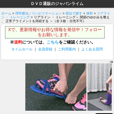
ＤＶＤ通販のジャパンライム
ホーム
>
理学療法／リハビリテーション
>
部位で探す
>
体幹
>
リアライ
ン ・ トレーニング
> リアライン ・ トレーニング～ 関節のゆがみを整え
、 正常アライメントを持続する ～（全３枚・分売不可）
Xで、更新情報やお得な情報を発信中！フォロー
をお願いします。
※
送料
については、
こちら
をご確認ください。
タイムセール
｜
会員登録
｜
ご利用案内
｜
よくある質問