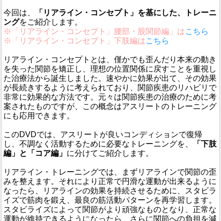
今回は、
「リアライン・コンセプト」を基にした、トレーニ
ング
をご紹介します。
※「リアライン・コンセプト」腰部・股関節編」は
こちら
※「リアライン・コンセプト」下肢編は
こちら
リアライン・コンセプトとは、僅かでも歪んだり本来の動き
を失った関節を矯正し、理想の位置関係に戻すことを重視し
た治療法から誕生しました。速やかに効果が出て、その効果
が長続きするように考えられており、関節疾患のリハビリで
非常に効果的な方法です。元々は関節疾患の治療のために考
案されたものですが、この概念はアスリートのトレーニング
にも応用できます。
このDVDでは、アスリートが良いコンディションで復帰
し、不調なく活動するために必要なトレーニングを、
「下肢
編」と「コア編」
に分けてご紹介します。
リアライン・トレーニングでは、まずリアラインで関節の歪
みを整えます。それにより正常で円滑な運動が出来るように
なったら、リアラインの効果を持続させるために、スタビラ
イズで筋肉を鍛え、最良の筋活動パターンを再学習します。
スタビライズによって関節がより頑強なものとなり、正常な
運動が維持できるようになったら、さらに関節への負担を減