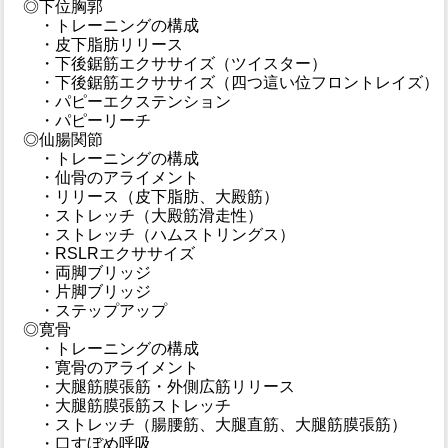
◎下位胸郭
・トレーニングの構成
・皮下脂肪リリース
・下後鋸筋エクササイズ（ツイスター）
・下後鋸筋エクササイズ（四つ這い位フロントレイズ）
・パピーエクステンション
・パピーリーチ
◎仙腸関節
・トレーニングの構成
・仙骨のアライメント
・リリース（皮下脂肪、大殿筋）
・ストレッチ（大殿筋滑走性）
・ストレッチ（ハムストリングス）
・RSLRエクササイズ
・両脚ブリッジ
・片脚ブリッジ
・ステップアップ
◎寛骨
・トレーニングの構成
・寛骨のアライメント
・大腿筋膜張筋・外側広筋リリース
・大腿筋膜張筋ストレッチ
・ストレッチ（腸腰筋、大腿直筋、大腿筋膜張筋）
・口すぼめ呼吸