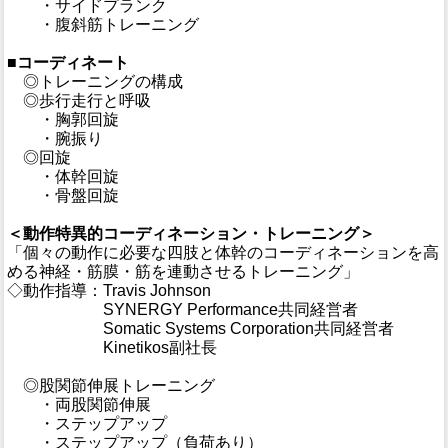
・サイドプランク
・腹斜筋トレーニング
■コーディネート
◎トレーニングの構成
◎歩行走行と呼吸
・胸郭回旋
・腕振り
◎回旋
・体幹回旋
・骨盤回旋
＜動作特異的コーディネーション・トレーニング＞
「個々の動作に必要な四肢と体幹のコーディネーションを高
める神経・筋膜・筋を連動させるトレーニング」
◇動作指導：Travis Johnson
◇動作指導：
SYNERGY Performance共同経営者
◇動作指導：
Somatic Systems Corporation共同経営者
◇動作指導：
Kinetikos副社長
◎股関節伸展トレーニング
・両股関節伸展
・ステップアップ
・ステップアップ（負荷あり）