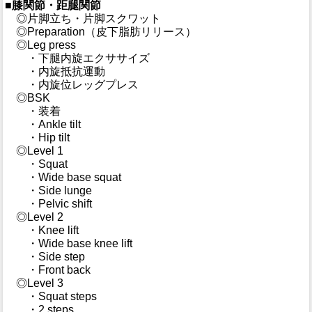
■膝関節・距腿関節
◎片脚立ち・片脚スクワット
◎Preparation（皮下脂肪リリース）
◎Leg press
・下腿内旋エクササイズ
・内旋抵抗運動
・内旋位レッグプレス
◎BSK
・装着
・Ankle tilt
・Hip tilt
◎Level 1
・Squat
・Wide base squat
・Side lunge
・Pelvic shift
◎Level 2
・Knee lift
・Wide base knee lift
・Side step
・Front back
◎Level 3
・Squat steps
・2 steps