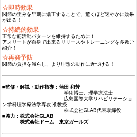
☆即時効果
関節の歪みを早期に矯正することで、驚くほど速やかに効果
が出る！
☆持続的効果
正常な筋活動パターンを維持するために！
アスリートが自身で出来るリリースやトレーニングを多数ご
紹介！
☆再発予防
関節の負担を減らし、より理想の動作に近づける！
■監修・解説・動作指導：蒲田 和芳
■監修・解説・動作指導：：
学術博士、理学療法士
■監修・解説・動作指導：：
広島国際大学リハビリテーショ
ン学科理学療法学専攻 准教授
■監修・解説・動作指導：：
株式会社GLAB代表取締役
■協力：株式会社GLAB
■協力：
株式会社ドーム 東京ガールズ