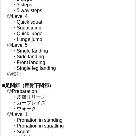
・3 steps
・5 way steps
◎Level 4
・Quick squat
・Squat jump
・Quick lunge
・Lunge jump
◎Level 5
・Single landing
・Side landing
・Front landing
・Single leg landing
◎検証
■足関節（距骨下関節）
◎Preparation
・皮膚リリース
・カーフレイズ
・ウォーク
◎Level 1
・Pronation in standing
・Pronation in squatting
・Squat