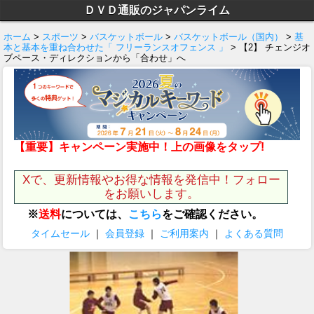
ＤＶＤ通販のジャパンライム
ホーム
>
スポーツ
>
バスケットボール
>
バスケットボール（国内）
>
基
本と基本を重ね合わせた「 フリーランスオフェンス 」
> 【2】 チェンジオ
ブペース・ディレクションから「合わせ」へ
【重要】キャンペーン実施中！上の画像をタップ!
Xで、更新情報やお得な情報を発信中！フォロー
をお願いします。
※
送料
については、
こちら
をご確認ください。
タイムセール
｜
会員登録
｜
ご利用案内
｜
よくある質問