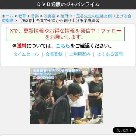
ＤＶＤ通販のジャパンライム
ホーム
>
教育
>
音楽
>
吹奏楽
>
植田中・玉谷先生の生徒と創り上げる合
奏指導
> 【第2巻】合奏でゼロから創り上げる楽曲練習
Xで、更新情報やお得な情報を発信中！フォロー
をお願いします。
※
送料
については、
こちら
をご確認ください。
タイムセール
｜
会員登録
｜
ご利用案内
｜
よくある質問