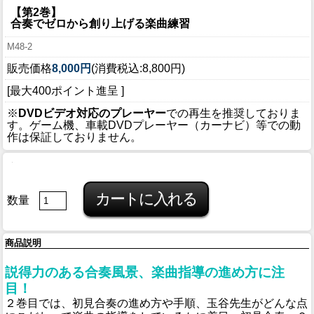
【第2巻】
合奏でゼロから創り上げる楽曲練習
M48-2
販売価格
8,000円
(消費税込:8,800円)
[最大400ポイント進呈 ]
※
DVDビデオ対応のプレーヤー
での再生を推奨しておりま
す。ゲーム機、車載DVDプレーヤー（カーナビ）等での動
作は保証しておりません。
数量
商品説明
説得力のある合奏風景、楽曲指導の進め方に注
目！
２巻目では、初見合奏の進め方や手順、玉谷先生がどんな点