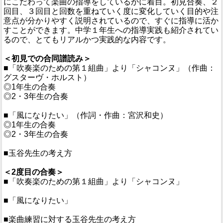
にこだわって楽曲の指導をしているかに着目。初見合奏、２
回目、３回目と回数を重ねていく度に変化していく目的や注
意点が分かりやすく説明されているので、すぐに指導に活か
すことができます。中学１年生への指導実践も紹介されてい
るので、とてもリアルかつ実践的な内容です。
＜初見での合同譜読み＞
■「吹奏楽のための第１組曲」より「シャコンヌ」（作曲：
グスターヴ・ホルスト）
◎1年生の合奏
◎2・3年生の合奏
■「風になりたい」（作詞・作曲：宮沢和史）
◎1年生の合奏
◎2・3年生の合奏
■玉谷先生の考え方
＜2度目の合奏＞
■「吹奏楽のための第１組曲」より「シャコンヌ」
■「風になりたい」
■楽曲練習に対する玉谷先生の考え方