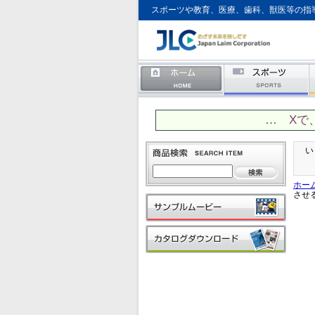
スポーツや教育、医療、歯科、獣医等の指
… Xで
い
ホー
させ