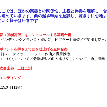
ここでは、ほかの楽器との関係性、主役と伴奏を理解し、合
ら進めていきます。曲の起承転結を意識し、聴き手に心地よ
ていく様子は圧巻です！
■音（強弱高低）をコントロールする基礎合奏
＊ベンディング／長い音・短い音／ビブラート練習／打楽器を使っ
て
■ポイントを押さえて曲を仕上げる全体合奏
[トム・ティット・トット（作曲／樽屋雅徳）]
＊曲づくりについて／分割練習／曲の成り立ちについて／通し演奏
■吹奏楽部 三髄五訓
■エンディング
015.9（111分）