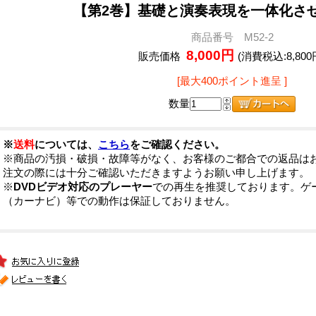
【第2巻】基礎と演奏表現を一体化さ
商品番号 M52-2
8,000円
販売価格
(消費税込:8,800
[最大400ポイント進呈 ]
数量
※
送料
については、
こちら
をご確認ください。
※商品の汚損・破損・故障等がなく、お客様のご都合での返品は
注文の際には十分ご確認いただきますようお願い申し上げます。
※
DVDビデオ対応のプレーヤー
での再生を推奨しております。ゲ
（カーナビ）等での動作は保証しておりません。