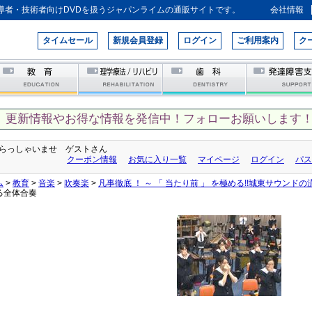
導者・技術者向けDVDを扱うジャパンライムの通販サイトです。
会社情報
タイムセール
新規会員登録
ログイン
ご利用案内
ク
、更新情報やお得な情報を発信中！フォローお願いします！
らっしゃいませ ゲストさん
クーポン情報
お気に入り一覧
マイページ
ログイン
パス
ム
>
教育
>
音楽
>
吹奏楽
>
凡事徹底 ！ ～ 「 当たり前 」 を極める!!城東サウンドの
る全体合奏