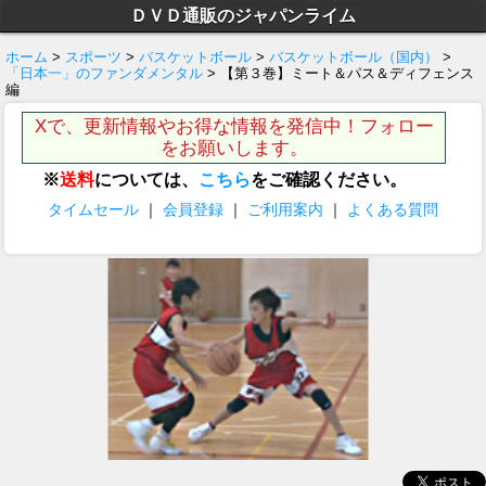
ＤＶＤ通販のジャパンライム
ホーム
>
スポーツ
>
バスケットボール
>
バスケットボール（国内）
>
「日本一」のファンダメンタル
> 【第３巻】ミート＆パス＆ディフェンス
編
Xで、更新情報やお得な情報を発信中！フォロー
をお願いします。
※
送料
については、
こちら
をご確認ください。
タイムセール
｜
会員登録
｜
ご利用案内
｜
よくある質問