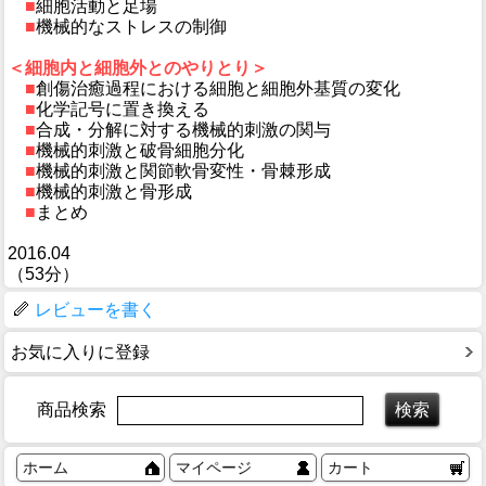
■
細胞活動と足場
■
機械的なストレスの制御
＜細胞内と細胞外とのやりとり＞
■
創傷治癒過程における細胞と細胞外基質の変化
■
化学記号に置き換える
■
合成・分解に対する機械的刺激の関与
■
機械的刺激と破骨細胞分化
■
機械的刺激と関節軟骨変性・骨棘形成
■
機械的刺激と骨形成
■
まとめ
2016.04
（53分）
レビューを書く
お気に入りに登録
商品検索
ホーム
マイページ
カート