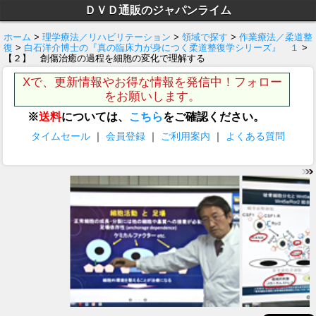
ＤＶＤ通販のジャパンライム
ホーム
>
理学療法／リハビリテーション
>
領域で探す
>
作業療法／柔道整
復
>
白石洋介博士の『真の臨床力が身につく柔道整復学シリーズ』 １
>
【２】 創傷治癒の過程を細胞の変化で理解する
Xで、更新情報やお得な情報を発信中！フォロー
をお願いします。
※
送料
については、
こちら
をご確認ください。
タイムセール
｜
会員登録
｜
ご利用案内
｜
よくある質問