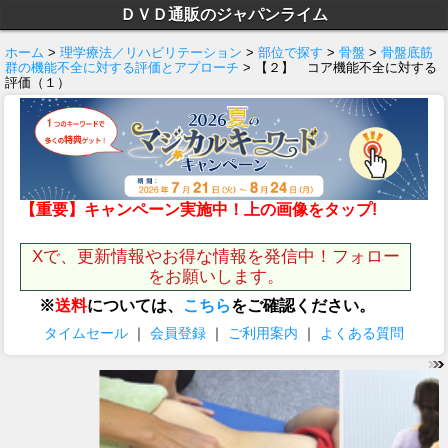
ＤＶＤ通販のジャパンライム
ホーム
>
理学療法／リハビリテーション
>
部位で探す
>
骨盤
>
骨盤底筋
群の機能不全に対する評価とアプローチ
> 【２】 コア機能不全に対する
評価（１）
【重要】キャンペーン実施中！上の画像をタップ!
Xで、更新情報やお得な情報を発信中！フォロー
をお願いします。
※
送料
については、
こちら
をご確認ください。
タイムセール
｜
会員登録
｜
ご利用案内
｜
よくある質問