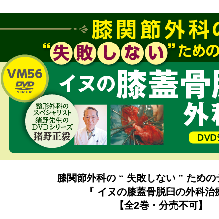
膝関節外科の “ 失敗しない ” ため
『 イヌの膝蓋骨脱臼の外科治
【全2巻・分売不可】