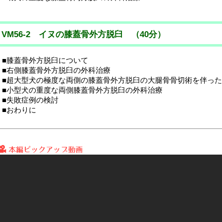
VM56-2 イヌの膝蓋骨外方脱臼 （40分）
■膝蓋骨外方脱臼について
■右側膝蓋骨外方脱臼の外科治療
■超大型犬の極度な両側の膝蓋骨外方脱臼の大腿骨骨切術を伴った
■小型犬の重度な両側膝蓋骨外方脱臼の外科治療
■失敗症例の検討
■おわりに