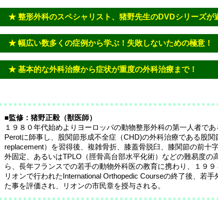
★ 整形外科のスペシャリスト、猪野先生のDVDシリーズが
★ 幅広い数多くの症例から学ぶ！失敗しないための極意！
★ 基本的な外科治療から症状が重度の外科治療まで！
■監修：猪野正毅（獣医師）
１９８０年代始めよりヨーロッパの動物整形外科の第一人者であるフランス
Perotに師事し、股関節形成不全症（CHD)の外科治療である股関節全置
replacement）を習得後、複雑骨折、膝蓋骨脱臼、膝関節の前
外固定、あるいはTPLO（脛骨高台部水平化術）などの難易度の
ら、長年フランスでの若手の動物外科医の教育に携わり、１９９
リオンで行われたInternational Orthopedic Courseの終
た事を評価され、リオンの市民章を授与される。