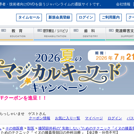
導者・技術者向けDVDを扱うジャパンライムの通販サイトです。
会社情報
タイムセール
新規会員登録
ログイン
ご利用案内
ク
FFクーポンを進呈！！
らっしゃいませ ゲストさん
クーポン情報
お気に入り一覧
マイページ
ログイン
パス
ム
>
その他医療
>
獣医
>
膝関節外科の“ 失敗しない ”ためのテクニック『イヌの膝
 ” ためのテクニック『 イヌの膝蓋骨脱臼の外科治療 』【全2巻・分売不可】