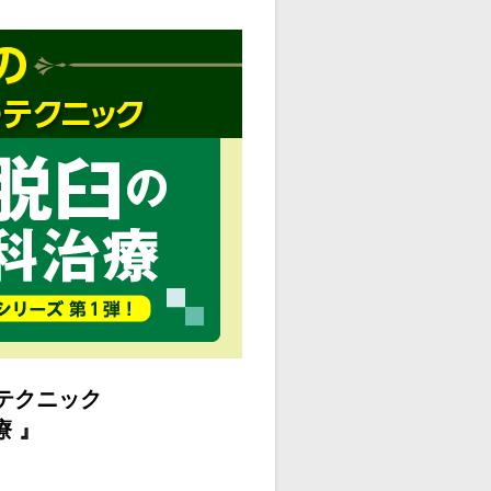
のテクニック
療 』