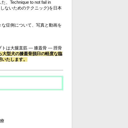
hnique to not fail in
節外科治療の失敗しないためのテクニック)を日本
々な症例について、写真と動画を
。
は大腿直筋 ― 膝蓋骨 ― 脛骨
ら大型犬の膝蓋骨脱臼の軽度な臨
明いたします。
療