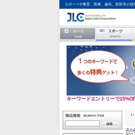
スポーツや教育、医療、歯科、獣医等の指
キーワードエントリーで15%O
い
ホー
ない