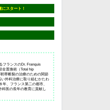
遂にスタート！
のDr. Franquis
換術（Total hip
十字靭帯断裂の治療のための関節
高い外科治療に取り組むかたわ
８年、フランス第二の都市、
了後、若手外科医の長年の教育に貢献し