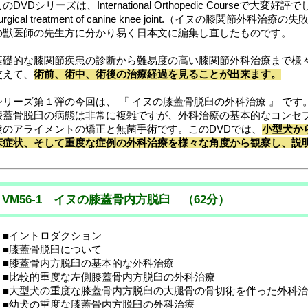
のDVDシリーズは、International Orthopedic Courseで大変好評でした、Tec
urgical treatment of canine knee joint.（イヌの膝関
の獣医師の先生方に分かり易く日本文に編集し直したものです。
基礎的な膝関節疾患の診断から難易度の高い膝関節外科治療まで様
交えて、
術前、術中、術後の治療経過を見ることが出来ます。
シリーズ第１弾の今回は、 『 イヌの膝蓋骨脱臼の外科治療 』 です
膝蓋骨脱臼の病態は非常に複雑ですが、外科治療の基本的なコンセプト
稜のアライメントの矯正と無菌手術です。このDVDでは、
小型犬か
床症状、そして重度な症例の外科治療を様々な角度から観察し、説
VM56-1 イヌの膝蓋骨内方脱臼 （62分）
■イントロダクション
■膝蓋骨脱臼について
■膝蓋骨内方脱臼の基本的な外科治療
■比較的重度な左側膝蓋骨内方脱臼の外科治療
■大型犬の重度な膝蓋骨内方脱臼の大腿骨の骨切術を伴った外科治
■幼犬の重度な膝蓋骨内方脱臼の外科治療