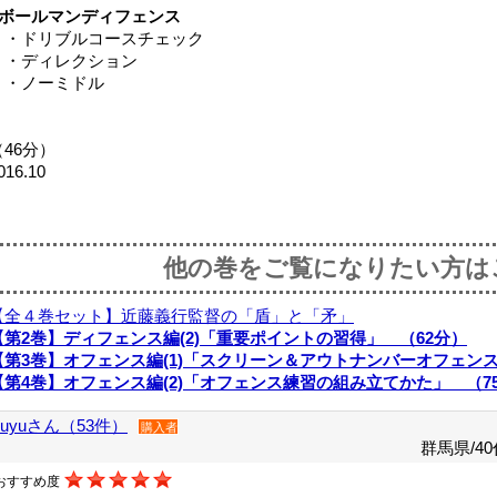
■ボールマンディフェンス
・ドリブルコースチェック
・ディレクション
・ノーミドル
（46分）
016.10
他の巻をご覧になりたい方は
【全４巻セット】近藤義行監督の「盾」と「矛」
【第2巻】ディフェンス編(2)「重要ポイントの習得」 （62分）
【第3巻】オフェンス編(1)「スクリーン＆アウトナンバーオフェンス
【第4巻】オフェンス編(2)「オフェンス練習の組み立てかた」 （7
yuyuさん（53件）
購入者
群馬県/40
おすすめ度