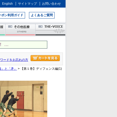
English
サイトマップ
お問い合わせ
ーポン利用ガイド
よくあるご質問
 …
ワードをお忘れの方
盾」と「矛」
> 【第１巻】ディフェンス編(1)