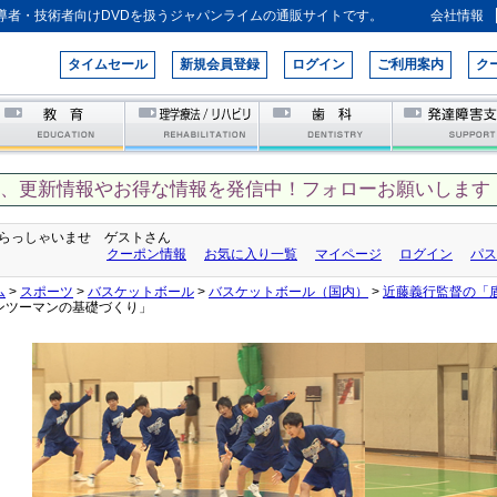
導者・技術者向けDVDを扱うジャパンライムの通販サイトです。
会社情報
タイムセール
新規会員登録
ログイン
ご利用案内
ク
て、更新情報やお得な情報を発信中！フォローお願いします！
らっしゃいませ ゲストさん
クーポン情報
お気に入り一覧
マイページ
ログイン
パス
ム
>
スポーツ
>
バスケットボール
>
バスケットボール（国内）
>
近藤義行監督の「
ンツーマンの基礎づくり」