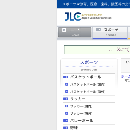
スポーツや教育、医療、歯科、獣医等の指
… Xに
い
ホー
「マ