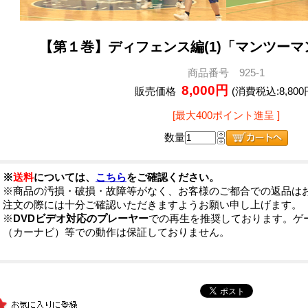
【第１巻】ディフェンス編(1)「マンツー
商品番号 925-1
8,000円
販売価格
(消費税込:8,800
[最大400ポイント進呈 ]
数量
※
送料
については、
こちら
をご確認ください。
※商品の汚損・破損・故障等がなく、お客様のご都合での返品は
注文の際には十分ご確認いただきますようお願い申し上げます。
※
DVDビデオ対応のプレーヤー
での再生を推奨しております。ゲ
（カーナビ）等での動作は保証しておりません。