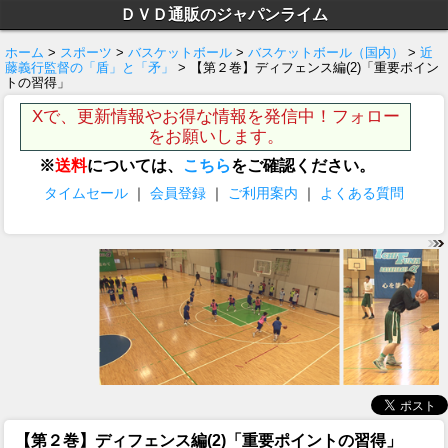
ＤＶＤ通販のジャパンライム
ホーム
>
スポーツ
>
バスケットボール
>
バスケットボール（国内）
>
近
藤義行監督の「盾」と「矛」
> 【第２巻】ディフェンス編(2)「重要ポイン
トの習得」
Xで、更新情報やお得な情報を発信中！フォロー
をお願いします。
※
送料
については、
こちら
をご確認ください。
タイムセール
｜
会員登録
｜
ご利用案内
｜
よくある質問
【第２巻】ディフェンス編(2)「重要ポイントの習得」