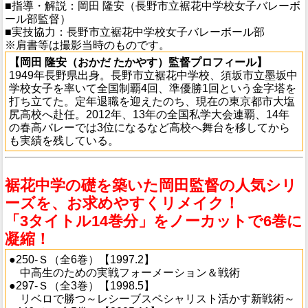
■指導・解説：岡田 隆安（長野市立裾花中学校女子バレーボ
ール部監督）
■実技協力：長野市立裾花中学校女子バレーボール部
※肩書等は撮影当時のものです。
【岡田 隆安（おかだ たかやす）監督プロフィール】
1949年長野県出身。長野市立裾花中学校、須坂市立墨坂中
学校女子を率いて全国制覇4回、準優勝1回という金字塔を
打ち立てた。定年退職を迎えたのち、現在の東京都市大塩
尻高校へ赴任。2012年、13年の全国私学大会連覇、14年
の春高バレーでは3位になるなど高校へ舞台を移してから
も実績を残している。
裾花中学の礎を築いた岡田監督の人気シリ
ーズを、お求めやすくリメイク！
「3タイトル14巻分」をノーカットで6巻に
凝縮！
●250-Ｓ（全6巻）【1997.2】
中高生のための実戦フォーメーション＆戦術
●297-Ｓ（全3巻）【1998.5】
リベロで勝つ～レシーブスペシャリスト活かす新戦術～