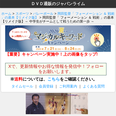
ＤＶＤ通販のジャパンライム
ホーム
>
スポーツ
>
バレーボール
>
岡田監督「 フォーメーション ＆ 戦術
」の基本【リメイク版】
> 岡田監督「 フォーメーション ＆ 戦術 」の基本
【リメイク版】～ 中学生がチームとして戦うための第一歩 ～
【重要】キャンペーン実施中！上の画像をタップ!
Xで、更新情報やお得な情報を発信中！フォロー
をお願いします。
※
送料
については、
こちら
をご確認ください。
タイムセール
｜
会員登録
｜
ご利用案内
｜
よくある質問