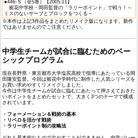
●446-Ｓ（全5巻）【2005.11】
裾花中学校・岡田監督の「ラリーポイント」で戦う！～
ミスのないサーブとブロックをつくる～
※本作は上記3作品をまとめたリメイク版になります。新作
ではありませんのでご注意ください。
中学生チームが試合に臨むためのベー
シックプログラム
現在長野県・東京都市大学塩尻高校で指導にあたっている岡
田隆安監督。今回は裾花中学時代に制作した人気シリーズを
お買い求めやすくリメイクしました。
今作は中学生チームが試合に臨むにあたって押さえておきた
いポイントをまとめたセットで、大きく3つのテーマで構成
されています。
・フォーメーション＆戦術の基本
・リベロを活かす戦術
・ラリーポイント制の攻略法
どれも基本的なもので欠かすことができません。中学バレー