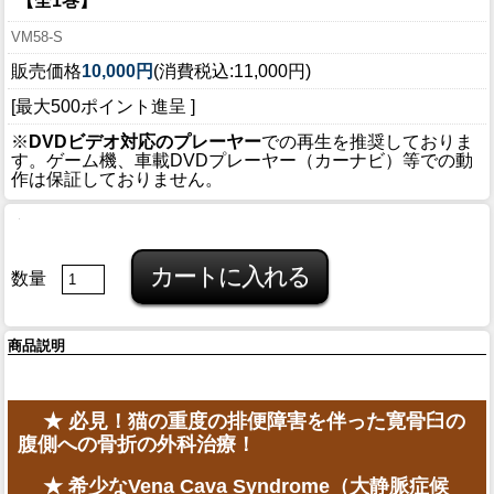
【全1巻】
VM58-S
販売価格
10,000円
(消費税込:11,000円)
[最大500ポイント進呈 ]
※
DVDビデオ対応のプレーヤー
での再生を推奨しておりま
す。ゲーム機、車載DVDプレーヤー（カーナビ）等での動
作は保証しておりません。
数量
商品説明
★ 必見！猫の重度の排便障害を伴った寛骨臼の
腹側への骨折の外科治療！
★ 希少なVena Cava Syndrome（大静脈症候