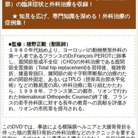
群）の臨床症状と外科治療を収録！
★ 知見を広げ、専門知識を深める！外科治療の
症例集！
■監修：猪野正毅（獣医師）
１９８０年代始めより、ヨーロッパの動物整形外科の
第一人者であるフランスのDr.François PEROTに師事
し、股関節形成不全症（CHD)の外科治療である股関
節全置換術（Total hip replacement)を習得後、複雑骨
折、膝蓋骨脱臼、膝関節の前十字靭帯断裂の治療のた
めの関節外固定、あるいはTPLO（脛骨高台部水平化
術）などの難易度の高い外科治療に取り組むかたわ
ら、１９９８年、フランス第二の都市、リオンで行わ
れたInternational Orthopedic Courseの終了後、フラン
スの若手外科医に対する長年の教育への貢献を評価さ
れ、リオンの市民章を授与される。
このDVDでは、事故による横隔膜ヘルニアと大腿骨骨折を
伴った猫の寛骨臼骨折の外科治療などのテクニックを要する