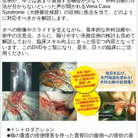
症例や、今ではあまり遭遇する機会が少なく、外科治療の方
法が分からないといった声が聞かれるVena Cava
Syndrome（大静脈症候群）の症例に焦点を当て、どのよう
に対応すべきかを解説します。
オペの映像やスライドを交えながら、基本的な外科治療や、
術中の注意点、さらに、陥りやすい失敗症例の検討も含めて
解説しており、臨床スキル向上にきっと役立つ内容となって
います。このDVDをご覧になり、是非、日々の臨床にご活
用ください。
■イントロダクション
■猫の重度の排便障害を伴った寛骨臼の腹側への骨折の基