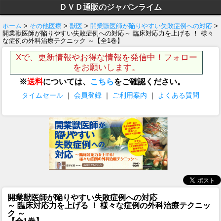
ＤＶＤ通販のジャパンライム
ホーム
>
その他医療
>
獣医
>
開業獣医師が陥りやすい失敗症例への対応
>
開業獣医師が陥りやすい失敗症例への対応～ 臨床対応力を上げる ！ 様々
な症例の外科治療テクニック ～【全1巻】
Xで、更新情報やお得な情報を発信中！フォロー
をお願いします。
※
送料
については、
こちら
をご確認ください。
タイムセール
｜
会員登録
｜
ご利用案内
｜
よくある質問
開業獣医師が陥りやすい失敗症例への対応
～ 臨床対応力を上げる ！ 様々な症例の外科治療テクニッ
ク ～