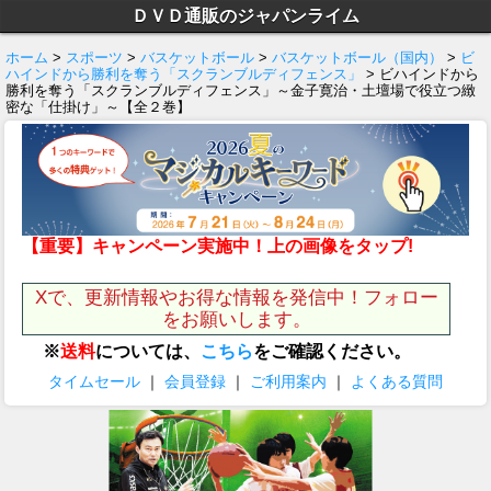
ＤＶＤ通販のジャパンライム
ホーム
>
スポーツ
>
バスケットボール
>
バスケットボール（国内）
>
ビ
ハインドから勝利を奪う「スクランブルディフェンス」
> ビハインドから
勝利を奪う「スクランブルディフェンス」～金子寛治・土壇場で役立つ緻
密な「仕掛け」～【全２巻】
【重要】キャンペーン実施中！上の画像をタップ!
Xで、更新情報やお得な情報を発信中！フォロー
をお願いします。
※
送料
については、
こちら
をご確認ください。
タイムセール
｜
会員登録
｜
ご利用案内
｜
よくある質問