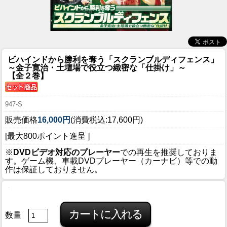
ビハインドから勝利を奪う「スクランブルディフェンス」
～金子寛治・土壇場で役立つ緻密な「仕掛け」～
【全２巻】
947-S
販売価格
16,000円
(消費税込:17,600円)
[最大800ポイント進呈 ]
※
DVDビデオ対応のプレーヤー
での再生を推奨しておりま
す。ゲーム機、車載DVDプレーヤー（カーナビ）等での動
作は保証しておりません。
数量