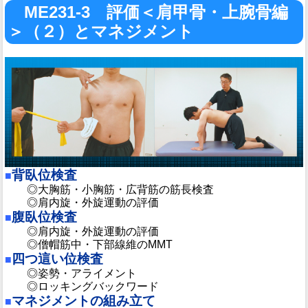
ME231-3 評価＜肩甲骨・上腕骨編
＞（２）とマネジメント
背臥位検査
■
◎大胸筋・小胸筋・広背筋の筋長検査
◎肩内旋・外旋運動の評価
腹臥位検査
■
◎肩内旋・外旋運動の評価
◎僧帽筋中・下部線維のMMT
四つ這い位検査
■
◎姿勢・アライメント
◎ロッキングバックワード
マネジメントの組み立て
■