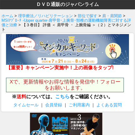
ＤＶＤ通販のジャパンライム
ホーム
>
理学療法／リハビリテーション
>
部位で探す
>
肩・肩関節
>
MSIｱﾌﾟﾛｰﾁ -Upper quarter-肩甲骨･上腕骨･頸椎の運動機能障害に対する評
価と治療
> 【３巻目】 評価 ＜ 肩甲骨 ・ 上腕骨編 ＞（２）とマネジメン
ト
【重要】キャンペーン実施中！上の画像をタップ!
Xで、更新情報やお得な情報を発信中！フォロー
をお願いします。
※
送料
については、
こちら
をご確認ください。
タイムセール
｜
会員登録
｜
ご利用案内
｜
よくある質問