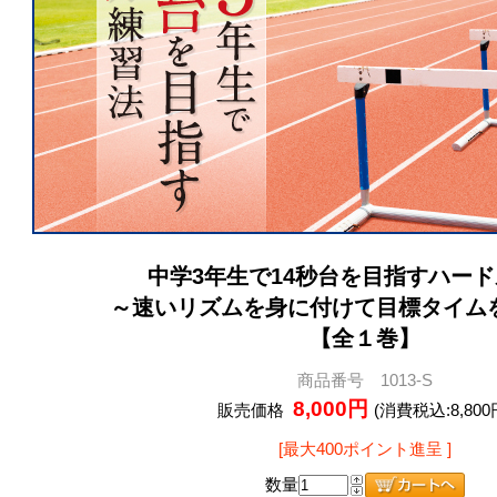
中学3年生で14秒台を目指すハー
～速いリズムを身に付けて目標タイム
【全１巻】
商品番号 1013-S
8,000円
販売価格
(消費税込:8,800
[最大400ポイント進呈 ]
数量