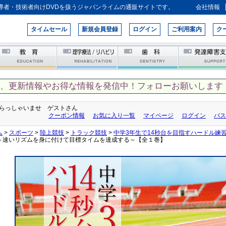
導者・技術者向けDVDを扱うジャパンライムの通販サイトです。
会社情報
タイムセール
新規会員登録
ログイン
ご利用案内
ク
て、更新情報やお得な情報を発信中！フォローお願いします！
らっしゃいませ ゲストさん
クーポン情報
お気に入り一覧
マイページ
ログイン
パス
ム
>
スポーツ
>
陸上競技
>
トラック競技
>
中学3年生で14秒台を目指すハードル練
～速いリズムを身に付けて目標タイムを達成する～【全１巻】