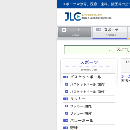
スポーツや教育、医療、歯科、獣医等の指
… Xに
い
ホー
習法