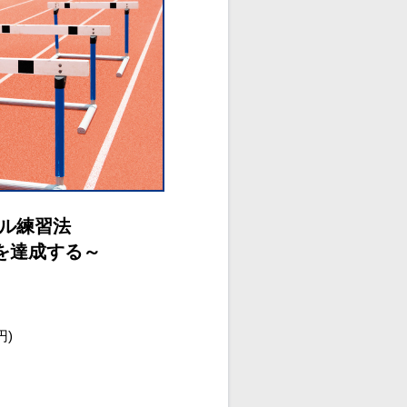
ドル練習法
を達成する～
円)