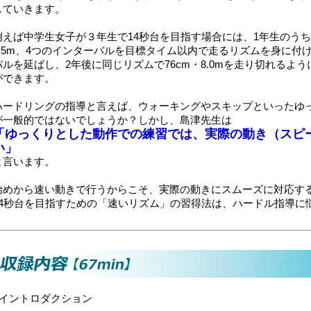
していきます。
例えば中学生女子が３年生で14秒台を目指す場合には、1年生のうち
6.5m、4つのインターバルを目標タイム以内で走るリズムを身に付
バルを延ばし、2年後に同じリズムで76cm・8.0mを走り切れるよ
ができます。
ハードリングの指導と言えば、ウォーキングやスキップといったゆ
が一般的ではないでしょうか？しかし、島津先生は
「ゆっくりとした動作での練習では、実際の動き（スピ
い」
と言います。
始めから速い動きで行うからこそ、実際の動きにスムーズに対応する
14秒台を目指すための「速いリズム」の習得法は、ハードル指導に
■イントロダクション