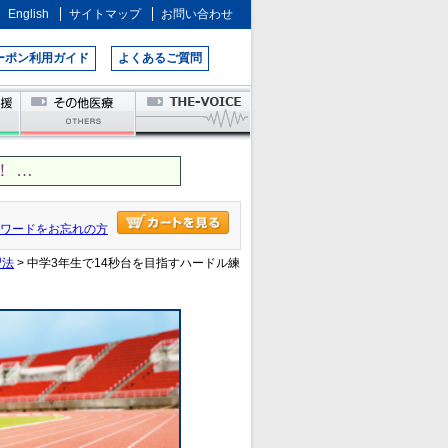
English
サイトマップ
お問い合わせ
ーポン利用ガイド
よくあるご質問
 …
ワードをお忘れの方
習法
> 中学3年生で14秒台を目指すハードル練