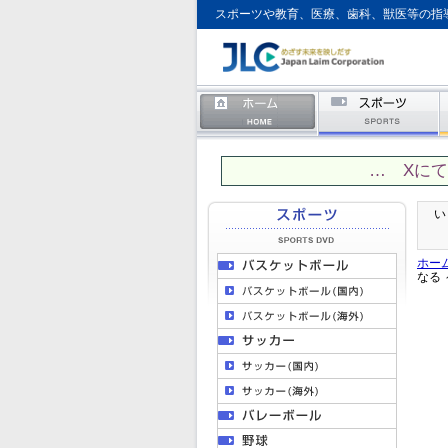
スポーツや教育、医療、歯科、獣医等の指
… Xに
い
ホー
なる