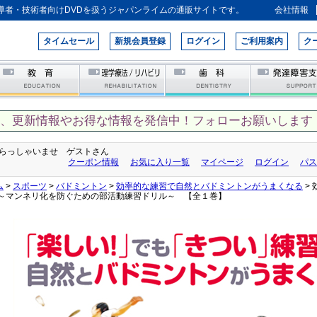
導者・技術者向けDVDを扱うジャパンライムの通販サイトです。
会社情報
タイムセール
新規会員登録
ログイン
ご利用案内
ク
て、更新情報やお得な情報を発信中！フォローお願いします！
らっしゃいませ ゲストさん
クーポン情報
お気に入り一覧
マイページ
ログイン
パス
ム
>
スポーツ
>
バドミントン
>
効率的な練習で自然とバドミントンがうまくなる
>
 ～マンネリ化を防ぐための部活動練習ドリル～ 【全１巻】