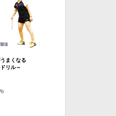
がうまくなる
習ドリル～
円)