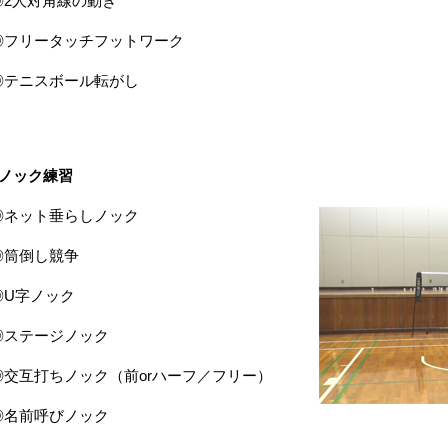
◎2人対角線の動き
◎フリータッチフットワーク
◎テニスボール転がし
■ノック練習
◎ネット垂らしノック
◎筒倒し競争
◎U字ノック
◎ステージノック
◎交互打ちノック（前orハーフ／フリー）
◎名前呼びノック