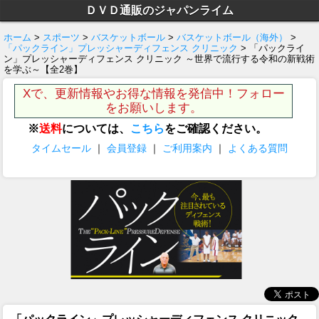
ＤＶＤ通販のジャパンライム
ホーム
>
スポーツ
>
バスケットボール
>
バスケットボール（海外）
>
「パックライン」プレッシャーディフェンス クリニック
> 「パックライ
ン」プレッシャーディフェンス クリニック ～世界で流行する令和の新戦術
を学ぶ～【全2巻】
Xで、更新情報やお得な情報を発信中！フォロー
をお願いします。
※
送料
については、
こちら
をご確認ください。
タイムセール
｜
会員登録
｜
ご利用案内
｜
よくある質問