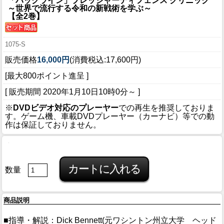
「パックライン」プレッシャーディフェンス クリニック
～世界で流行する令和の新戦術を学ぶ～
【全2巻】
1075-S
販売価格
16,000円
(消費税込:17,600円)
[最大800ポイント進呈 ]
[ 販売期間
2020年1月10日10時0分
～ ]
※
DVDビデオ対応のプレーヤー
での再生を推奨しておりま
す。ゲーム機、車載DVDプレーヤー（カーナビ）等での動
作は保証しておりません。
数量
商品説明
■指導・解説：Dick Bennett(元ワシントン州立大学 ヘッド