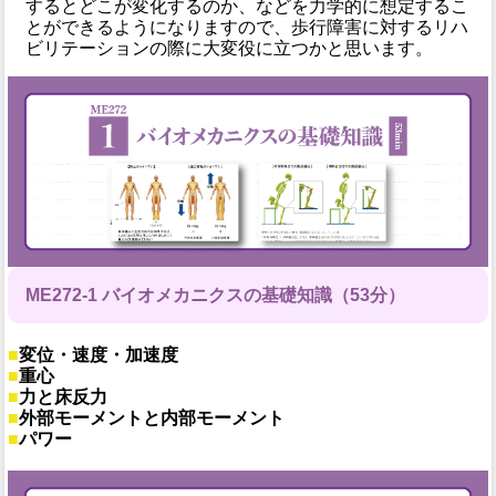
するとどこが変化するのか、などを力学的に想定するこ
とができるようになりますので、歩行障害に対するリハ
ビリテーションの際に大変役に立つかと思います。
ME272-1 バイオメカニクスの基礎知識（53分）
■
変位・速度・加速度
■
重心
■
力と床反力
■
外部モーメントと内部モーメント
■
パワー