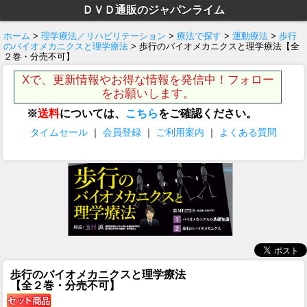
ＤＶＤ通販のジャパンライム
ホーム
>
理学療法／リハビリテーション
>
療法で探す
>
運動療法
>
歩行
のバイオメカニクスと理学療法
> 歩行のバイオメカニクスと理学療法【全
２巻・分売不可】
Xで、更新情報やお得な情報を発信中！フォロー
をお願いします。
※
送料
については、
こちら
をご確認ください。
タイムセール
｜
会員登録
｜
ご利用案内
｜
よくある質問
歩行のバイオメカニクスと理学療法
【全２巻・分売不可】