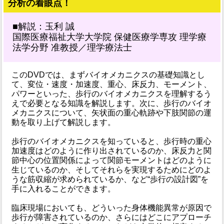
分析の着眼点！
■解説：玉利 誠
国際医療福祉大学大学院 保健医療学専攻 理学療
法学分野 准教授／理学療法士
このDVDでは、まずバイオメカニクスの基礎知識とし
て、変位・速度・加速度、重心、床反力、モーメント、
パワーといった、歩行のバイオメカニクスを理解するう
えで必要となる知識を解説します。次に、歩行のバイオ
メカニクスについて、矢状面の重心軌跡や下肢関節の運
動を取り上げて解説します。
歩行のバイオメカニクスを知っていると、歩行時の重心
加速度はどのように作り出されているのか、床反力と関
節中心の位置関係によって関節モーメントはどのように
生じているのか、そしてそれらを実現するためにどのよ
うな筋収縮が求められているか、など“歩行の設計図”を
手に入れることができます。
臨床現場においても、どういった身体機能異常が原因で
歩行が障害されているのか、さらにはどこにアプローチ