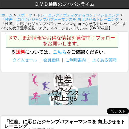
ＤＶＤ通販のジャパンライム
ホーム
>
スポーツ
>
トレーニング／ボディケア＆コンディショニング
>
「性差」に応じたジャンプパフォーマンスを 向上させるトレーニング
>
「性差」に応じたジャンプパフォーマンスを 向上させるトレーニング～す
べての女子選手必見！アクティベーションドリル～【DVD2枚組】
Xで、更新情報やお得な情報を発信中！フォロー
をお願いします。
※
送料
については、
こちら
をご確認ください。
タイムセール
｜
会員登録
｜
ご利用案内
｜
よくある質問
「性差」に応じたジャンプパフォーマンスを 向上させるト
レーニング