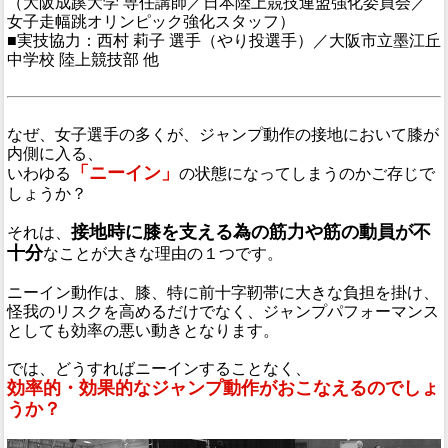
（大阪成蹊大学 専任講師／日本陸上競技連盟強化委員会／
女子走幅跳オリンピック強化スタッフ）
■実技協力：西村 莉子 選手（やり投選手）／大阪市立墨江丘
中学校 陸上競技部 他
なぜ、女子選手の多くが、ジャンプ動作の接地において膝が
内側に入る、
「ニーイン」
いわゆる
の状態になってしまうのかご存じで
しょうか？
接地時に膝を支える為の筋力や筋の動員が不
それは、
十分
なことが大きな理由の１つです。
ニーイン動作は、膝、特に前十字靭帯に大きな負担を掛け、
怪我のリスクを高めるだけでなく、ジャンプパフォーマンス
としても効率の悪い動きとなります。
では、どうすればニーインすることなく、
効率的・効果的なジャンプ動作がおこなえるのでしょ
うか？