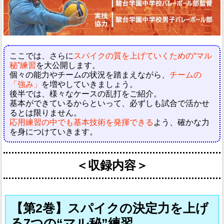
ここでは、さらに
スパイクの質を上げていくための“マル
秘”練習
を大公開します。
個々の能力やチームの状況を踏まえながら、
チームの
「強み」
を増やしていきましょう。
後半では、様々なケースの乱打をご紹介。
基本ができているからといって、必ずしも試合で活かせ
るとは限りません。
応用練習の中でも基本技術を発揮できる
よう、確かな力
を身につけていきます。
＜収録内容＞
【第2巻】スパイクの決定力を上げ
る7つの“マル秘”練習