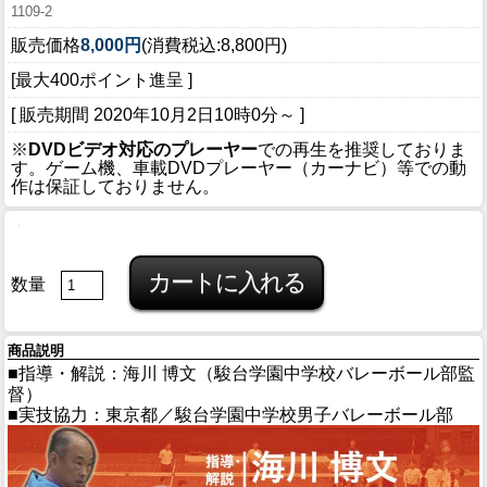
1109-2
販売価格
8,000円
(消費税込:8,800円)
[最大400ポイント進呈 ]
[ 販売期間
2020年10月2日10時0分
～ ]
※
DVDビデオ対応のプレーヤー
での再生を推奨しておりま
す。ゲーム機、車載DVDプレーヤー（カーナビ）等での動
作は保証しておりません。
数量
商品説明
■指導・解説：海川 博文（駿台学園中学校バレーボール部監
督）
■実技協力：東京都／駿台学園中学校男子バレーボール部