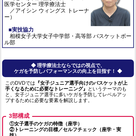
医学センター 理学療法士
／アイシン ウィングス トレーナ
ー）
■実技協力
相模女子大学女子中学部・高等部 バスケットボー
ル部
◆ 理学療法士ならではの視点で、
ケガを予防しパフォーマンスの向上を目指す！ ◆
このDVDでは
『女子ジュニア選手向けのバスケットが上
手くなるために必要なトレーニング』
というテーマのも
と、女子ジュニア選手に多いケガを予防してレベルアッ
プするために必要な要素を解説します。
3部構成
①女子選手のケガの特徴（座学）
②トレーニングの目標／セルフチェック（座学・実
技）