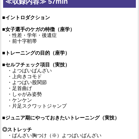
≪収録内容≫ 57min
■イントロダクション
■女子選手のケガの特徴（座学）
・性差・学年・後遺症
・前十字靭帯
■トレーニングの目的（座学）
■セルフチェック項目（実技）
・よつばいばんざい
・上向きコモド
・よつばい股関節
・足首曲げ
・しゃがみ姿勢
・ケンケン
・片足スクワットジャンプ
■ジュニア期にやっておきたいトレーニング（実技）
◎ストレッチ
・ばんざい胸つけ（※）よつばいばんざい