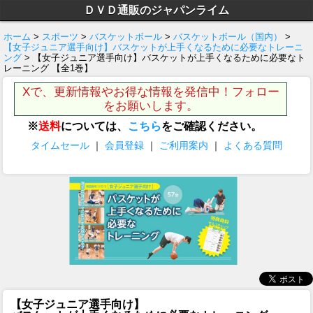
ＤＶＤ通販のジャパンライム
ホーム
>
スポーツ
>
バスケットボール
>
バスケットボール（国内）
>
【女子ジュニア選手向け】バスケットが上手くなるために必要なトレーニ
ング
> 【女子ジュニア選手向け】バスケットが上手くなるために必要なト
レーニング 【全1巻】
Xで、更新情報やお得な情報を発信中！フォロー
をお願いします。
※
送料
については、
こちら
をご確認ください。
タイムセール
｜
会員登録
｜
ご利用案内
｜
よくある質問
【女子ジュニア選手向け】