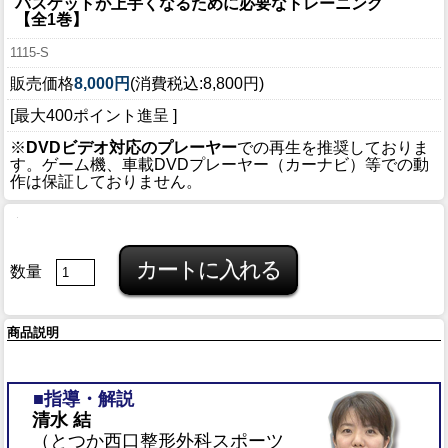
バスケットが上手くなるために必要なトレーニング
【全1巻】
1115-S
販売価格
8,000円
(消費税込:8,800円)
[最大400ポイント進呈 ]
※
DVDビデオ対応のプレーヤー
での再生を推奨しておりま
す。ゲーム機、車載DVDプレーヤー（カーナビ）等での動
作は保証しておりません。
数量
商品説明
■指導・解説
清水 結
（とつか西口整形外科スポーツ