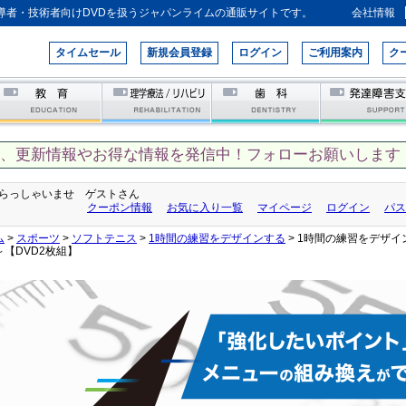
導者・技術者向けDVDを扱うジャパンライムの通販サイトです。
会社情報
タイムセール
新規会員登録
ログイン
ご利用案内
ク
て、更新情報やお得な情報を発信中！フォローお願いします！
らっしゃいませ ゲストさん
クーポン情報
お気に入り一覧
マイページ
ログイン
パス
ム
>
スポーツ
>
ソフトテニス
>
1時間の練習をデザインする
> 1時間の練習をデザ
～【DVD2枚組】