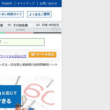
English
サイトマップ
お問い合わせ
ーポン利用ガイド
よくあるご質問
 …
ワードをお忘れの方
インする～試合期と鍛錬期の短時間練習パッケ