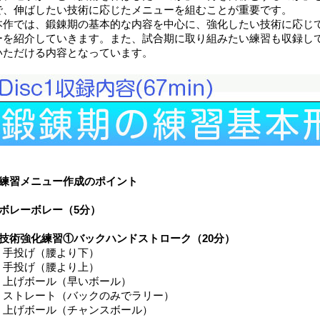
で、伸ばしたい技術に応じたメニューを組むことが重要です。
本作では、鍛錬期の基本的な内容を中心に、強化したい技術に応じ
ーを紹介していきます。また、試合期に取り組みたい練習も収録し
いただける内容となっています。
■練習メニュー作成のポイント
■ボレーボレー（5分）
■技術強化練習①バックハンドストローク（20分）
・手投げ（腰より下）
・手投げ（腰より上）
・上げボール（早いボール）
・ストレート（バックのみでラリー）
・上げボール（チャンスボール）