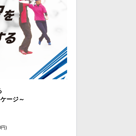
る
ッケージ～
0円)