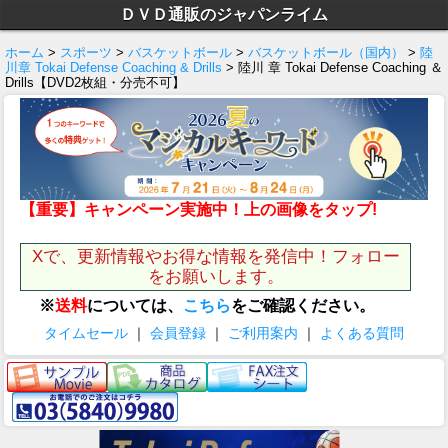
ＤＶＤ通販のジャパンライム
ホーム
>
スポーツ
>
バスケットボール
>
バスケットボール（国内）
>
陸
川章 Tokai Defense Coaching & Drills
> 陸川 章 Tokai Defense Coaching ＆
Drills【DVD2枚組・分売不可】
【重要】キャンペーン実施中！上の画像をタップ!
Xで、更新情報やお得な情報を発信中！フォロー
をお願いします。
※
送料
については、
こちら
をご確認ください。
タイムセール
｜
会員登録
｜
ご利用案内
｜
よくある質問