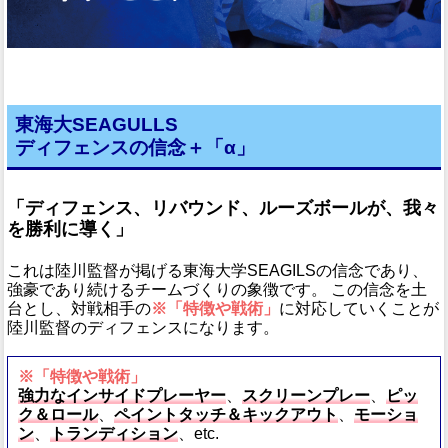
東海大SEAGULLS
ディフェンスの信念＋「α」
「ディフェンス、リバウンド、ルーズボールが、我々
を勝利に導く」
これは陸川監督が掲げる東海大学SEAGILSの信念であり、
強豪であり続けるチームづくりの象徴です。 この信念を土
台とし、対戦相手の
※「特徴や戦術」
に対応していくことが
陸川監督のディフェンスになります。
※「特徴や戦術」
強力なインサイドプレーヤー
、
スクリーンプレー
、
ピッ
ク＆ロール
、
ペイントタッチ＆キックアウト
、
モーショ
ン
、
トランディション
、etc.