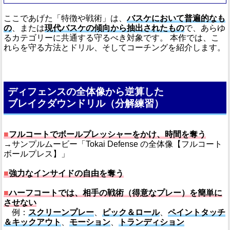
ここであげた「特徴や戦術」は、
バスケにおいて普遍的なも
の
、または
現代バスケの傾向から抽出されたもの
で、あらゆ
るカテゴリーに共通する守るべき対象です。 本作では、こ
れらを守る方法とドリル、そしてコーチングを紹介します。
ディフェンスの全体像から逆算した
ブレイクダウンドリル（分解練習）
■
フルコートでボールプレッシャーをかけ、時間を奪う
→サンプルムービー「Tokai Defense の全体像【フルコート
ボールプレス】」
■
強力なインサイドの自由を奪う
■
ハーフコートでは、相手の戦術（得意なプレー）を簡単に
させない
例：
スクリーンプレー
、
ピック＆ロール
、
ペイントタッチ
＆キックアウト
、
モーション
、
トランディション