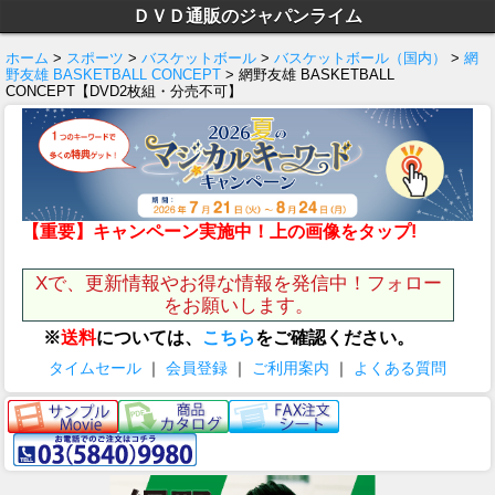
ＤＶＤ通販のジャパンライム
ホーム
>
スポーツ
>
バスケットボール
>
バスケットボール（国内）
>
網
野友雄 BASKETBALL CONCEPT
> 網野友雄 BASKETBALL
CONCEPT【DVD2枚組・分売不可】
【重要】キャンペーン実施中！上の画像をタップ!
Xで、更新情報やお得な情報を発信中！フォロー
をお願いします。
※
送料
については、
こちら
をご確認ください。
タイムセール
｜
会員登録
｜
ご利用案内
｜
よくある質問