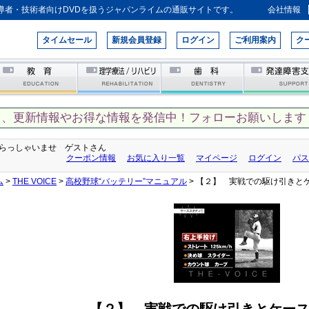
導者・技術者向けDVDを扱うジャパンライムの通販サイトです。
会社情報
タイムセール
新規会員登録
ログイン
ご利用案内
ク
て、更新情報やお得な情報を発信中！フォローお願いします
らっしゃいませ ゲストさん
クーポン情報
お気に入り一覧
マイページ
ログイン
パス
ム
>
THE VOICE
>
高校野球“バッテリー”マニュアル
> 【２】 実戦での駆け引きと
【２】 実戦での駆け引きとケー