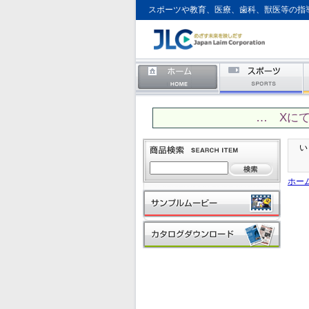
スポーツや教育、医療、歯科、獣医等の指
… Xに
い
ホー