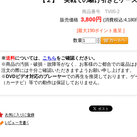
商品番号 TV05-2
3,800円
販売価格
(消費税込:4,180
[最大190ポイント進呈 ]
数量
※
送料
については、
こちら
をご確認ください。
※商品の汚損・破損・故障等がなく、お客様のご都合での返品は
注文の際には十分ご確認いただきますようお願い申し上げます。
※
DVDビデオ対応のプレーヤー
での再生を推奨しております。ゲ
（カーナビ）等での動作は保証しておりません。