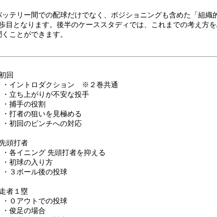
バッテリー間での配球だけでなく、ポジショニングも含めた「組織
1歩目となります。後半のケーススタディでは、これまでの考え方
聞くことができます。
■初回
・イントロダクション ※２巻共通
・立ち上がりが不安な投手
・捕手の役割
・打者の狙いを見極める
・初回のピンチへの対応
■先頭打者
・各イニング 先頭打者を抑える
・初球の入り方
・３ボール後の投球
■走者１塁
・０アウトでの投球
・俊足の場合