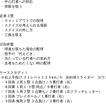
・中心打者への対応
・併殺を狙う
■走者３塁
・０ｏｒ１アウトでの投球
・スクイズが考えられる場面
・スクイズの外し方
・三振を取る
■試合終盤
・球速が落ちた場合の配球
・投手の「代えどき」
・当たっている打者への攻め方
・走者をためたくない時の配球
■ケーススタディⅠ
※右上手投げ ストレート１２５km／h 決め球スライダー カウ
・４回表 ２死１塁 １点負け／５番打者（右）
・８回裏 １死１-３塁 同点／９番打者（右）
・７回表 １死２塁 １点勝ち／２番打者（左クラッチヒッター）
・１回表 プレイボール／１番打者（右）
・３回表 無死２塁 ２点負け／３番打者（右）