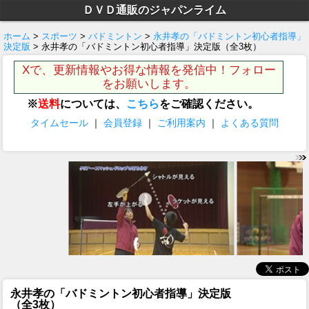
ＤＶＤ通販のジャパンライム
ホーム
>
スポーツ
>
バドミントン
>
永井孝の「バドミントン初心者指導」
決定版
> 永井孝の「バドミントン初心者指導」決定版（全3枚）
Xで、更新情報やお得な情報を発信中！フォロー
をお願いします。
※
送料
については、
こちら
をご確認ください。
タイムセール
｜
会員登録
｜
ご利用案内
｜
よくある質問
永井孝の「バドミントン初心者指導」決定版
（全3枚）