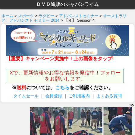
ＤＶＤ通販のジャパンライム
ホーム
>
スポーツ
>
ラグビー
>
アドバンストセミナー
>
オーストラリ
ア アドバンスト セミナー 2014
> 【４】 Session 4
【重要】キャンペーン実施中！上の画像をタップ!
Xで、更新情報やお得な情報を発信中！フォロー
をお願いします。
※
送料
については、
こちら
をご確認ください。
タイムセール
｜
会員登録
｜
ご利用案内
｜
よくある質問