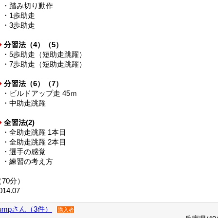
・踏み切り動作
・1歩助走
・3歩助走
◆
分習法（4）（5）
・5歩助走（短助走跳躍）
・7歩助走（短助走跳躍）
◆
分習法（6）（7）
・ビルドアップ走 45ｍ
・中助走跳躍
◆
全習法(2)
・全助走跳躍 1本目
・全助走跳躍 2本目
・選手の感覚
・練習の考え方
（70分）
014.07
jumpさん（3件）
購入者