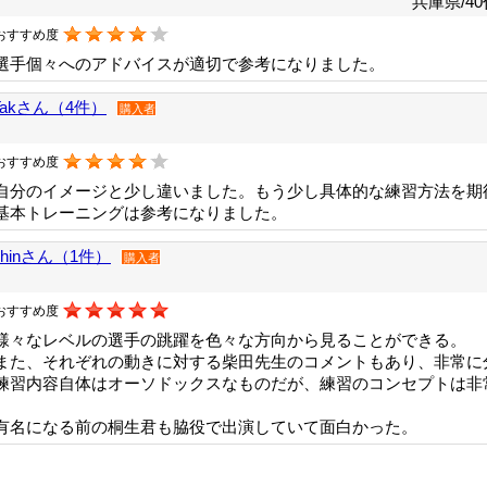
兵庫県/40
おすすめ度
選手個々へのアドバイスが適切で参考になりました。
Takさん（4件）
購入者
おすすめ度
自分のイメージと少し違いました。もう少し具体的な練習方法を期
基本トレーニングは参考になりました。
shinさん（1件）
購入者
おすすめ度
様々なレベルの選手の跳躍を色々な方向から見ることができる。
また、それぞれの動きに対する柴田先生のコメントもあり、非常に
練習内容自体はオーソドックスなものだが、練習のコンセプトは非
有名になる前の桐生君も脇役で出演していて面白かった。