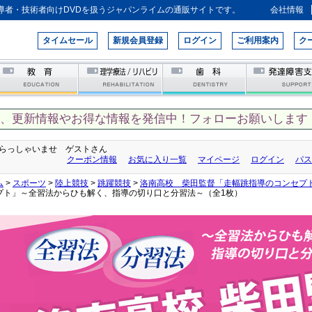
導者・技術者向けDVDを扱うジャパンライムの通販サイトです。
会社情報
タイムセール
新規会員登録
ログイン
ご利用案内
ク
て、更新情報やお得な情報を発信中！フォローお願いします！
らっしゃいませ ゲストさん
クーポン情報
お気に入り一覧
マイページ
ログイン
パス
ム
>
スポーツ
>
陸上競技
>
跳躍競技
>
洛南高校 柴田監督「走幅跳指導のコンセプ
プト」～全習法からひも解く、指導の切り口と分習法～（全1枚）