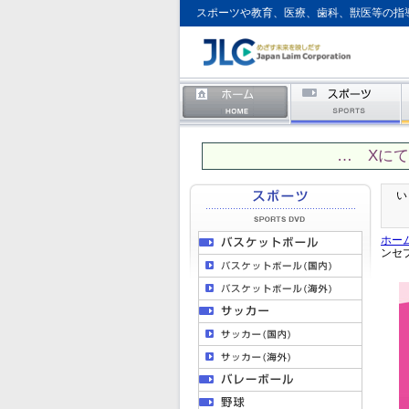
スポーツや教育、医療、歯科、獣医等の指
… Xに
い
ホー
ンセ