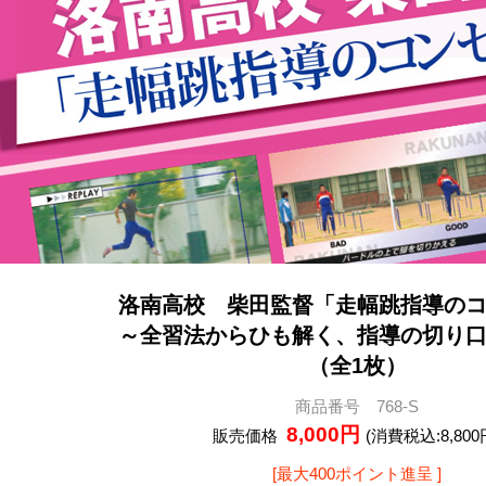
洛南高校 柴田監督「走幅跳指導の
～全習法からひも解く、指導の切り
（全1枚）
商品番号 768-S
8,000円
販売価格
(消費税込:8,800
[最大400ポイント進呈 ]