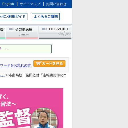
English
サイトマップ
お問い合わせ
ーポン利用ガイド
よくあるご質問
 …
ワードをお忘れの方
ト」
> 洛南高校 柴田監督「走幅跳指導のコ