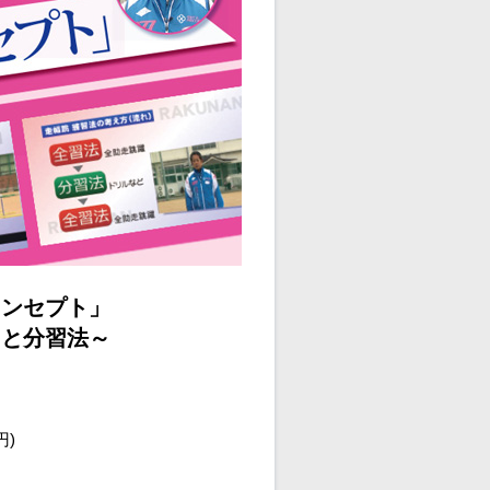
コンセプト」
口と分習法～
円)