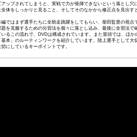
ズアップされてしまうと、実戦で力が発揮できないという落とし穴
は全体をしっかりと見ること、そしてそのなかから修正点を見出す
本編ではまず選手たちに全助走跳躍をしてもらい、柴田監督の視点
課題を克服するための分習法を個々に落とし込み、最後に全習法で
ているこの流れで、DVDは構成されています。また冒頭では、ほか
「基本」のルーティンワークを紹介しています。陸上選手として大
大切にしているキーポイントです。