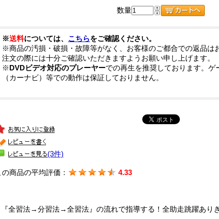
数量
※
送料
については、
こちら
をご確認ください。
※商品の汚損・破損・故障等がなく、お客様のご都合での返品は
注文の際には十分ご確認いただきますようお願い申し上げます。
※
DVDビデオ対応のプレーヤー
での再生を推奨しております。ゲ
（カーナビ）等での動作は保証しておりません。
(3件)
この商品の平均評価：
4.33
『全習法→分習法→全習法』の流れで指導する！全助走跳躍あり