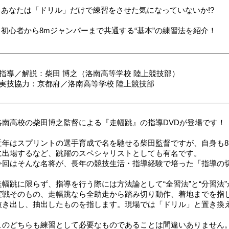
あなたは「ドリル」だけで練習をさせた気になっていないか!?
初心者から8mジャンパーまで共通する“基本”の練習法を紹介！
■指導／解説：柴田 博之（洛南高等学校 陸上競技部）
■実技協力：京都府／洛南高等学校 陸上競技部
洛南高校の柴田博之監督による『走幅跳』の指導DVDが登場です！
近年はスプリントの選手育成で名を馳せる柴田監督ですが、自身も8
に出場するなど、跳躍のスペシャリストとしても有名です。
今回はそんな名将が、長年の競技生活・指導経験で培った「指導の
走幅跳に限らず、指導を行う際には方法論として“全習法”と“分習法
実戦そのもの、走幅跳なら全助走から踏み切り動作、着地までを指
抜き出し、抽出したものを指します。現場では「ドリル」と置き換
このどちらも練習として必要なものであることは間違いありません